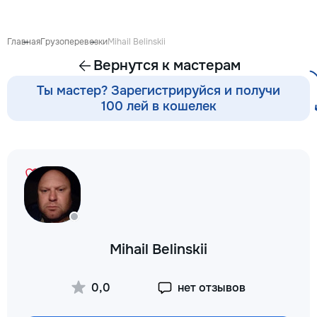
готовиться к экза
поступлению и до
личных образоват
Главная
Грузоперевозки
Mihail Belinskii
В нашей команде 
Вернутся к мастерам
квалифицированн
преподаватели по
Ты мастер? Зарегистрируйся и получи
английскому язык
100 лей в кошелек
языку, румынскому
биологии, химии, 
другим дисциплин
проходит онлайн 
интерактивной пл
использованием 
методик и индиви
подхода. Подбира
преподавателя с 
подготовки, целе
Mihail Belinskii
каждого ученика.
Индивидуальные з
мини-группы ✔ По
0,0
нет отзывов
экзаменам и пост
Помощь по школь