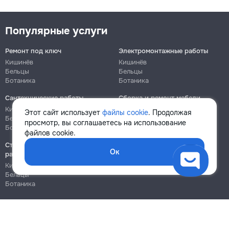
Популярные услуги
Ремонт под ключ
Электромонтажные работы
Кишинёв
Кишинёв
Бельцы
Бельцы
Ботаника
Ботаника
Сантехнические работы
Сборка и ремонт мебели
Кишинёв
Кишинёв
Этот сайт использует
файлы cookie
. Продолжая
Бельцы
Бельцы
просмотр, вы соглашаетесь на использование
Ботаника
Ботаника
файлов cookie.
Строительно-монтажные
Ок
работы
Кишинёв
Бельцы
Ботаника
Блог