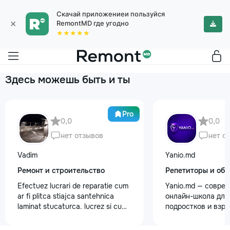
Скачай приложениеи пользуйся
×
RemontMD где угодно
★★★★★
Здесь можешь быть и ты
Pro
0,0
0,0
нет отзывов
нет о
Vadim
Yanio.md
Ремонт и строительство
Репетиторы и обу
Efectuez lucrari de reparatie cum
Yanio.md — совре
ar fi plitca stiajca santehnica
онлайн-школа для 
laminat stucaturca. lucrez si cu
подростков и взр
lemnu cum ar fi vagonca cine are
помогаем ученика
nevoe apelati 068368379
знания по школьн