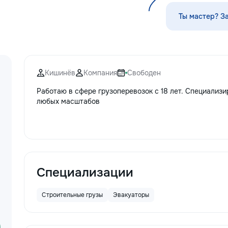
стекла для улучшения видимости и
Servicii curatenie s
ремонт царапин на кузове.
Ты мастер? З
Дополнительно предлагаем
выпрямление вмятин без покраски,
нанесение защитных составов,
тонировку в соответствии с
законодательством и химчистку
Кишинёв
Компания
Свободен
салона. Услуги по полировке хрома
и антихрому придают автомобилю
Работаю в сфере грузоперевозок с 18 лет. Специализ
стиль, а защитная пленка на фары
любых масштабов
защищает от повреждений. Мы
придерживаемся высоких
стандартов обслуживания,
используя передовые технологии.
Доверьте нам заботу о вашем
автомобиле, и он будет радовать
вас долгие годы.
Специализации
Строительные грузы
Эвакуаторы