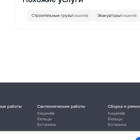
Строительные грузы
Эвакуаторы
Кишинёв
Кишинёв
ные работы
Сантехнические работы
Сборка и ремон
Кишинёв
Кишинёв
Бельцы
Бельцы
Ботаника
Ботаника