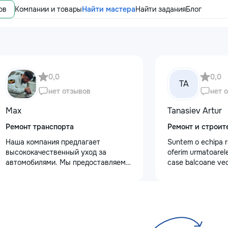
ов
Компании и товары
Найти мастера
Найти задания
Блог
0,0
0,0
TA
нет отзывов
нет 
Max
Tanasiev Artur
Ремонт транспорта
Ремонт и строит
Наша компания предлагает
Suntem o echipa r
высококачественный уход за
oferim urmatoarele
автомобилями. Мы предоставляем
case balcoane vec
услуги полировки кузова для
fundatii, elemente 
восстановления блеска, ремонт
demontarea acoper
сколов и трещин на лобовом стекле
confectii metalice
для обеспечения безопасности.
de tencuiala,gresie
Также выполняем оклейку
sapa - Decapare di
защитными пленками, полировку
Demontat parchet,