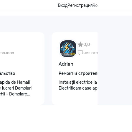
Вход
Регистрация
Ro
0,0
отзывов
нет отзывов
Adrian
ельство
Ремонт и строительство
apida de Hamali
Instalații electrice la cel mai înalt nivel
 lucrari Demolari
Electrificam case apartamente oficii
hii - Demolare
din beton,ziduri.
isului - Demontat
 - Decopertat pereti
,faianta,glet,var,
ferite suprafete -
sapă,teracota -