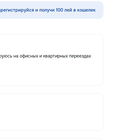
ubsol la inaltime...
арегистрируйся и получи 100 лей в кошелек
ируюсь на офисных и квартирных переездах