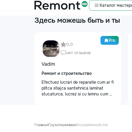
Каталог мастер
Здесь можешь быть и ты
Pro
0,0
нет отзывов
Vadim
Ремонт и строительство
Efectuez lucrari de reparatie cum ar fi
plitca stiajca santehnica laminat
stucaturca. lucrez si cu lemnu cum ar
fi vagonca cine are nevoe apelati
068368379
Главная
Грузоперевозки
Gruzoperevozki.md