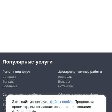
Популярные услуги
Ремонт под ключ
Электромонтажные работы
Кишинёв
Кишинёв
Бельцы
Бельцы
Ботаника
Ботаника
Сантехнические работы
Сборка и ремонт мебели
Кишинёв
Кишинёв
Этот сайт использует
файлы cookie
. Продолжая
Бельцы
Бельцы
просмотр, вы соглашаетесь на использование
Ботаника
Ботаника
файлов cookie.