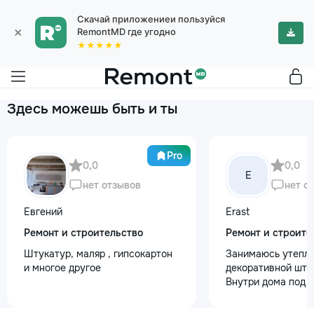
Скачай приложениеи пользуйся
×
RemontMD где угодно
★★★★★
Здесь можешь быть и ты
Pro
0,0
0,0
E
нет отзывов
нет о
Евгений
Erast
Ремонт и строительство
Ремонт и строите
Штукатур, маляр , гипсокартон
Занимаюсь утепле
и многое другое
декоративной шту
Внутри дома под к
+37368535079