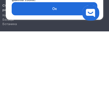
Строительно-монтажные
Ок
работы
Кишинёв
Бельцы
Ботаника
Блог
Правила
Цены на услуги
Помощь
Политика конфиденциальности
Cookies
Напиши в поддержку
info@remont.md