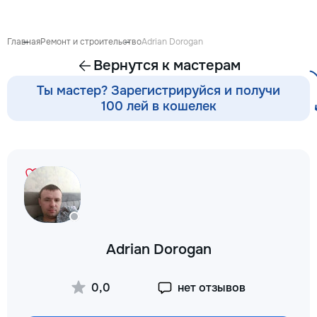
готовиться к экза
поступлению и до
личных образоват
Главная
Ремонт и строительство
Adrian Dorogan
В нашей команде 
Вернутся к мастерам
квалифицированн
преподаватели по
Ты мастер? Зарегистрируйся и получи
английскому язык
100 лей в кошелек
языку, румынскому
биологии, химии, 
другим дисциплин
проходит онлайн 
интерактивной пл
использованием 
методик и индиви
подхода. Подбира
преподавателя с 
подготовки, целе
Adrian Dorogan
каждого ученика.
Индивидуальные з
мини-группы ✔ По
0,0
нет отзывов
экзаменам и пост
Помощь по школь