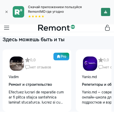
Скачай приложениеи пользуйся
×
RemontMD где угодно
★★★★★
Здесь можешь быть и ты
Pro
0,0
0,0
нет отзывов
нет о
Vadim
Yanio.md
Ремонт и строительство
Репетиторы и обу
Efectuez lucrari de reparatie cum
Yanio.md — совре
ar fi plitca stiajca santehnica
онлайн-школа для 
laminat stucaturca. lucrez si cu
подростков и взр
lemnu cum ar fi vagonca cine are
помогаем ученика
nevoe apelati 068368379
знания по школьн