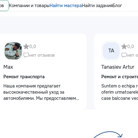
ов
Компании и товары
Найти мастера
Найти задания
Блог
0,0
0,0
TA
нет отзывов
нет 
Max
Tanasiev Artur
Ремонт транспорта
Ремонт и строит
Наша компания предлагает
Suntem o echipa r
высококачественный уход за
oferim urmatoarele
автомобилями. Мы предоставляем
case balcoane vec
услуги полировки кузова для
fundatii, elemente 
восстановления блеска, ремонт
demontarea acoper
сколов и трещин на лобовом стекле
confectii metalice
для обеспечения безопасности.
de tencuiala,gresie
Также выполняем оклейку
sapa - Decapare di
защитными пленками, полировку
Demontat parchet,