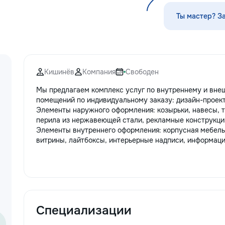
стекла для улучшения видимости и
Servicii curatenie s
ремонт царапин на кузове.
Ты мастер? З
Дополнительно предлагаем
выпрямление вмятин без покраски,
нанесение защитных составов,
тонировку в соответствии с
законодательством и химчистку
Кишинёв
Компания
Свободен
салона. Услуги по полировке хрома
и антихрому придают автомобилю
Мы предлагаем комплекс услуг по внутреннему и вн
стиль, а защитная пленка на фары
помещений по индивидуальному заказу: дизайн-проект
защищает от повреждений. Мы
Элементы наружного оформления: козырьки, навесы, т
придерживаемся высоких
перила из нержавеющей стали, рекламные конструкци
стандартов обслуживания,
Элементы внутреннего оформления: корпусная мебель
используя передовые технологии.
витрины, лайтбоксы, интерьерные надписи, информаци
Доверьте нам заботу о вашем
автомобиле, и он будет радовать
вас долгие годы.
Специализации