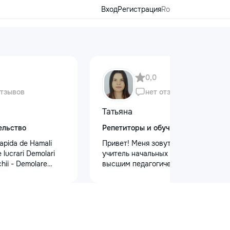
Вход
Регистрация
Ro
0,0
отзывов
нет отзывов
Татьяна
ельство
Репетиторы и обучение
apida de Hamali
Привет! Меня зовут Татьяна Я —
 lucrari Demolari
учитель начальных классов с
hii - Demolare
высшим педагогическим и
din beton,ziduri.
психологическим образованием.
isului - Demontat
Обучаю с любовью и душой!
 - Decopertat pereti
Предлагаю: Для малышей: ✨
,faianta,glet,var,
качественную подготовку к школе
ferite suprafete -
✨ обучение чтению, письму, счёту
sapă,teracota -
✨ развитие речи и логического