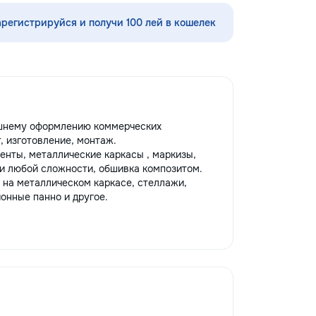
ubsol la inaltime...
мышления ✨ каллиграфия,
ориентировка в пространстве,
арегистрируйся и получи 100 лей в кошелек
моторика ✨ подготовка руки к
письму ✨ интересные игровые
задания ✨ эмоционально-
психологическая подготовка к
обучению Для школьников (1–4
классы): ⭐️ помощь по русскому
языку, математике, чтению и
ешнему оформлению коммерческих
письму ⭐️ работа с трудностями в
, изготовление, монтаж.
обучении ⭐️ коррекция чтения,
енты, металлические каркасы , маркизы,
развитие речи Каждый ребёнок
и любой сложности, обшивка композитом.
особенный — я найду подход
 на металлическом каркасе, стеллажи,
именно к вашему! Занятия проходят
онные панно и другое.
весело, динамично, с любовью к
детям и заботой об их развитии.
Пишите в личные сообщения или
звоните: 📱 +37060597613 Обучение
— это интересно! Давайте
открывать этот мир вместе! Ваш
малыш заслуживает лучшего!