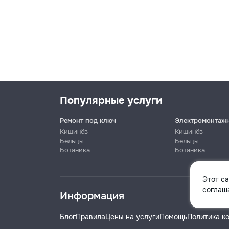
Популярные услуги
Ремонт под ключ
Электромонтаж
Кишинёв
Кишинёв
Бельцы
Бельцы
Ботаника
Ботаника
Имя
Этот с
соглаша
Информация
Телефон
Блог
Правила
Цены на услуги
Помощь
Политика к