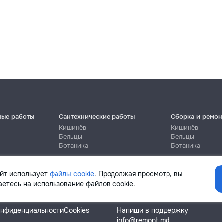
ные работы
Сантехнические работы
Сборка и ремон
Кишинёв
Кишинёв
Бельцы
Бельцы
Ботаника
Ботаника
айт использует
файлы cookie
. Продолжая просмотр, вы
етесь на использование файлов cookie.
Помощь
онфиденциальности
Cookies
Напиши в поддержку
info@remont.md