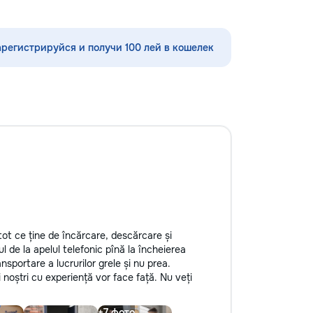
шения видимости и
#ConstrucțiiMoldova #Renovare
а кузове.
#RoofingMoldova #BeforeAfter
редлагаем
#LucrăriCalitative
арегистрируйся и получи 100 лей в кошелек
тин без покраски,
ных составов,
ветствии с
ом и химчистку
о полировке хрома
дают автомобилю
я пленка на фары
реждений. Мы
 высоких
уживания,
овые технологии.
боту о вашем
 будет радовать
tot ce ține de încărcare, descărcare și
l de la apelul telefonic pînă la încheierea
ansportare a lucrurilor grele și nu prea.
ii noștri cu experiență vor face față. Nu veți