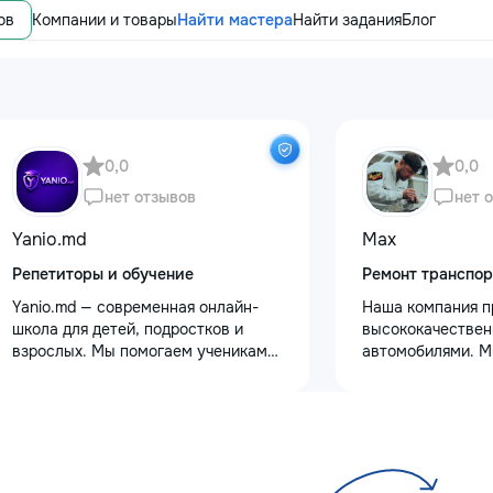
ов
Компании и товары
Найти мастера
Найти задания
Блог
0,0
0,0
нет отзывов
нет 
Yanio.md
Max
Репетиторы и обучение
Ремонт транспор
Yanio.md — современная онлайн-
Наша компания п
школа для детей, подростков и
высококачествен
взрослых. Мы помогаем ученикам
автомобилями. М
улучшать знания по школьным
услуги полировки
предметам, готовиться к
восстановления 
экзаменам, поступлению и
сколов и трещин 
достигать личных образовательных
для обеспечения 
целей. В нашей команде работают
Также выполняем
квалифицированные преподаватели
защитными пленк