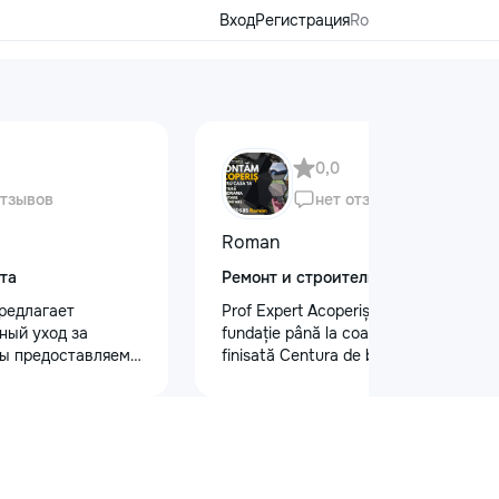
Вход
Регистрация
Ro
0,0
отзывов
нет отзывов
Roman
та
Ремонт и строительство
редлагает
Prof Expert Acoperiș – calitate de la
ный уход за
fundație până la coamă! Lucrare
ы предоставляем
finisată Centura de beton : •
 кузова для
Demontare acoperiș vechi • Montare
блеска, ремонт
acoperiș nou • Șeandramă de tip
на лобовом стекле
închis • Sistem pluvial complet Vrei și
безопасности.
tu un acoperiș sigur și durabil? Sună-
 оклейку
ne: +373 62 020 585
ами, полировку
#ProfExpertAcoperiș #AcoperișNou