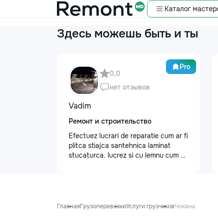
Каталог мастер
Здесь можешь быть и ты
Pro
0,0
нет отзывов
Vadim
Ремонт и строительство
Efectuez lucrari de reparatie cum ar fi
plitca stiajca santehnica laminat
stucaturca. lucrez si cu lemnu cum ar
fi vagonca cine are nevoe apelati
068368379
Главная
Грузоперевозки
Услуги грузчиков
Чокана