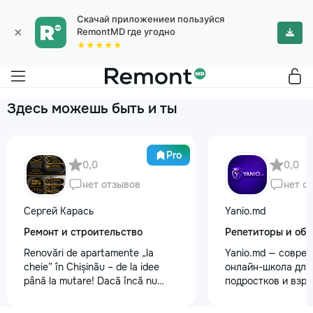
Скачай приложениеи пользуйся
×
RemontMD где угодно
★★★★★
Здесь можешь быть и ты
Pro
0,0
0,0
нет отзывов
нет о
Сергей Карась
Yanio.md
Ремонт и строительство
Репетиторы и обу
Renovări de apartamente „la
Yanio.md — совре
cheie” în Chișinău – de la idee
онлайн-школа для 
până la mutare! Dacă încă nu
подростков и взр
aveți un design-proiect, nu este o
помогаем ученика
problemă. Vă putem realiza un
знания по школьн