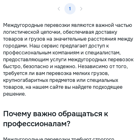
la fiecare detaliu. Contactați-ne
1
pentru o consultație gratuită și un
deviz fără obligații: 069 376 542
+373 603 31 178 Viber | WhatsApp
Междугородные перевозки являются важной частью
| Telegram Disponibili zilnic pentru
логистической цепочки, обеспечивая доставку
consultații și programări. Deviz
товаров и грузов на значительные расстояния между
gratuit Consultanță profesională
городами. Наш сервис предлагает доступ к
Soluții pentru orice buget
профессиональным компаниям и специалистам,
Reparații executate la timp și cu
предоставляющим услуги междугородных перевозок
responsabilitate. Transformăm
быстро, безопасно и надежно. Независимо от того,
ideile în locuințe confortabile,
требуется ли вам перевозка мелких грузов,
moderne și funcționale! Calitatea
крупногабаритных предметов или специальных
noastră – liniștea și confortul
товаров, на нашем сайте вы найдете подходящее
dumneavoastră!
решение.
Почему важно обращаться к
профессионалам?
Междугородные перевозки требуют строгого