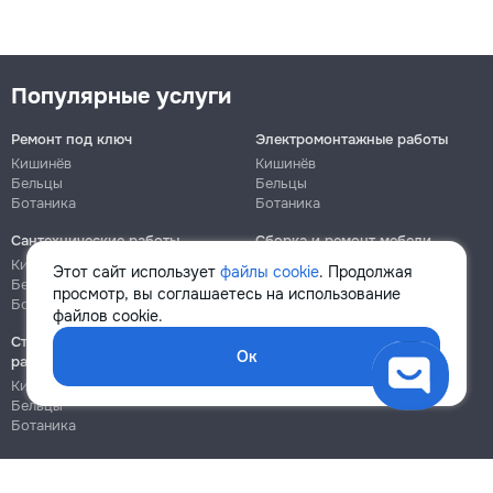
Популярные услуги
Ремонт под ключ
Электромонтажные работы
Кишинёв
Кишинёв
Бельцы
Бельцы
Ботаника
Ботаника
Сантехнические работы
Сборка и ремонт мебели
Кишинёв
Кишинёв
Этот сайт использует
файлы cookie
. Продолжая
Бельцы
Бельцы
просмотр, вы соглашаетесь на использование
Ботаника
Ботаника
файлов cookie.
Строительно-монтажные
Ок
работы
Кишинёв
Бельцы
Ботаника