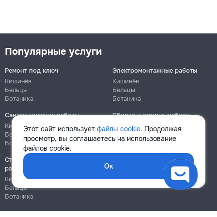
Популярные услуги
Ремонт под ключ
Электромонтажные работы
Кишинёв
Кишинёв
Бельцы
Бельцы
Ботаника
Ботаника
Сантехнические работы
Сборка и ремонт мебели
Кишинёв
Кишинёв
Этот сайт использует
файлы cookie
. Продолжая
Бельцы
Бельцы
просмотр, вы соглашаетесь на использование
Ботаника
Ботаника
файлов cookie.
Строительно-монтажные
Ок
работы
Кишинёв
Бельцы
Ботаника