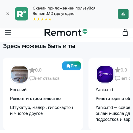
Скачай приложениеи пользуйся
×
RemontMD где угодно
★★★★★
Здесь можешь быть и ты
Pro
0,0
0,0
нет отзывов
нет о
Евгений
Yanio.md
Ремонт и строительство
Репетиторы и обу
Штукатур, маляр , гипсокартон
Yanio.md — совре
и многое другое
онлайн-школа для 
подростков и взр
помогаем ученика
знания по школьн