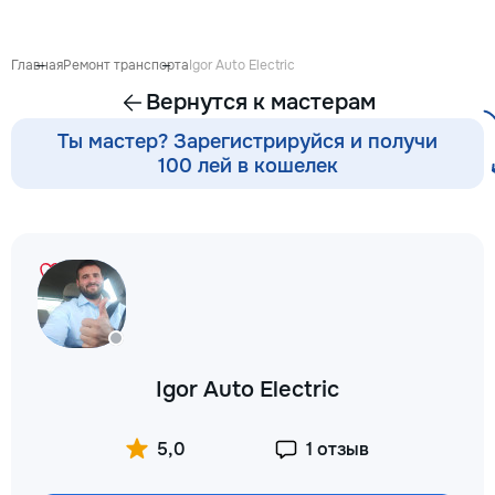
готовиться к экза
поступлению и до
личных образоват
Главная
Ремонт транспорта
Igor Auto Electric
В нашей команде 
Вернутся к мастерам
квалифицированн
преподаватели по
Ты мастер? Зарегистрируйся и получи
английскому язык
100 лей в кошелек
языку, румынскому
биологии, химии, 
другим дисциплин
проходит онлайн 
интерактивной пл
использованием 
методик и индиви
подхода. Подбира
преподавателя с 
подготовки, целе
Igor Auto Electric
каждого ученика.
Индивидуальные з
мини-группы ✔ По
5,0
1 отзыв
экзаменам и пост
Помощь по школь