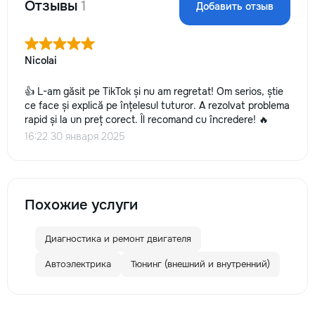
Отзывы
1
Добавить отзыв
Nicolai
👍 L-am găsit pe TikTok și nu am regretat! Om serios, știe
ce face și explică pe înțelesul tuturor. A rezolvat problema
rapid și la un preț corect. Îl recomand cu încredere! 🔥
16:22 30 января 2025
Похожие услуги
Диагностика и ремонт двигателя
Автоэлектрика
Тюнинг (внешний и внутренний)