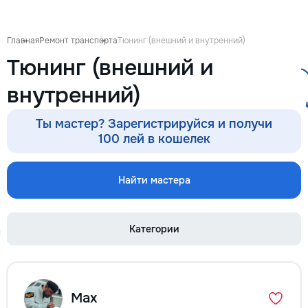
Выезд на дом: Раб
районах и пригоро
приедет в течение
Главная
Ремонт транспорта
Тюнинг (внешний и внутренний)
после заявки. 📉 
Тюнинг (внешний и
сервисных: Работ
посредников, поэ
внутренний)
обойдется на 30–
⚙️ Оригинальные з
Используем тольк
Ты мастер? Зарегистрируйся и получи
проверенные или 
100 лей в кошелек
аналоги. Что я ре
Стиральные и по
машины, сушильны
Найти мастера
Электрические и 
плиты, духовые ш
Микроволновые пе
Категории
🧹 Пылесосы и ме
техника Водонагр
Электропроводку и
связано с электри
Сантехнические р
Max
техника сломалась