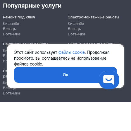
Популярные услуги
Ремонт под ключ
Электромонтажные работы
Кишинёв
Кишинёв
Бельцы
Бельцы
Ботаника
Ботаника
Сантехнические работы
Сборка и ремонт мебели
Кишинёв
Кишинёв
Этот сайт использует
файлы cookie
. Продолжая
Бельцы
Бельцы
просмотр, вы соглашаетесь на использование
Ботаника
Ботаника
файлов cookie.
Строительно-монтажные
Ок
работы
Кишинёв
Бельцы
Ботаника
Блог
Правила
Цены на услуги
Помощь