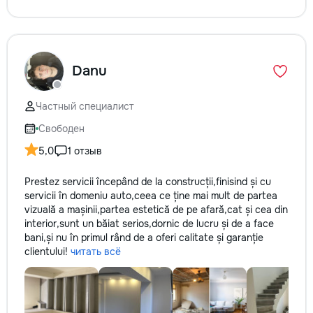
Danu
Частный специалист
Свободен
5,0
1 отзыв
Prestez servicii începând de la construcții,finisind și cu
servicii în domeniu auto,ceea ce ține mai mult de partea
vizuală a mașinii,partea estetică de pe afară,cat și cea din
interior,sunt un băiat serios,dornic de lucru și de a face
bani,și nu în primul rând de a oferi calitate și garanție
clientului!
читать всё