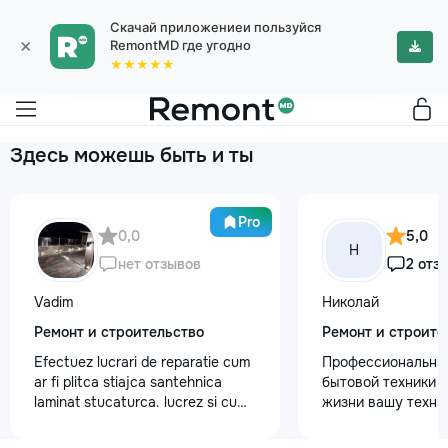
Скачай приложениеи пользуйся
×
RemontMD где угодно
★★★★★
Здесь можешь быть и ты
Pro
0,0
5,0
Н
нет отзывов
2 отз
Vadim
Николай
Ремонт и строительство
Ремонт и строите
Efectuez lucrari de reparatie cum
Профессиональны
ar fi plitca stiajca santehnica
бытовой техники 
laminat stucaturca. lucrez si cu
жизни вашу техни
lemnu cum ar fi vagonca cine are
честно и с гарант
nevoe apelati 068368379
главные преимуще