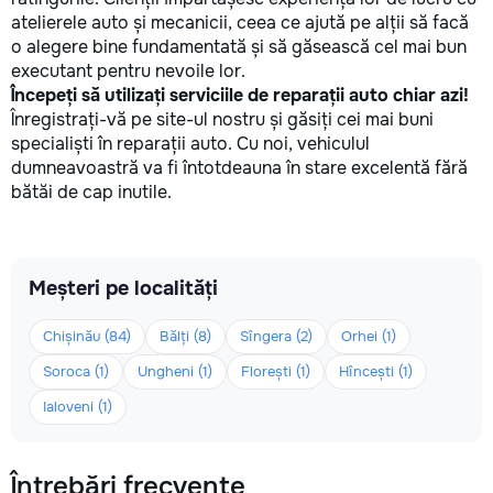
atelierele auto și mecanicii, ceea ce ajută pe alții să facă
o alegere bine fundamentată și să găsească cel mai bun
executant pentru nevoile lor.
Începeți să utilizați serviciile de reparații auto chiar azi!
Înregistrați-vă pe site-ul nostru și găsiți cei mai buni
specialiști în reparații auto. Cu noi, vehiculul
dumneavoastră va fi întotdeauna în stare excelentă fără
bătăi de cap inutile.
Meșteri pe localități
Chișinău (84)
Bălți (8)
Sîngera (2)
Orhei (1)
Soroca (1)
Ungheni (1)
Florești (1)
Hîncești (1)
Ialoveni (1)
Întrebări frecvente