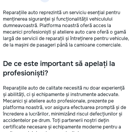
Reparațiile auto reprezintă un serviciu esențial pentru
menținerea siguranței și funcționalității vehiculului
dumneavoastră. Platforma noastră oferă acces la
mecanici profesioniști și ateliere auto care oferă o gamă
largă de servicii de reparații și întreținere pentru vehicule,
de la mașini de pasageri până la camioane comerciale.
De ce este important să apelați la
profesioniști?
Reparațiile auto de calitate necesită nu doar experiență
și abilități, ci și echipamente și instrumente adecvate.
Mecanici și ateliere auto profesionale, prezente pe
platforma noastră, vor asigura efectuarea promptă și de
încredere a lucrărilor, minimizând riscul defecțiunilor și
accidentelor pe drum. Toți partenerii noștri dețin
certificate necesare și echipamente moderne pentru a