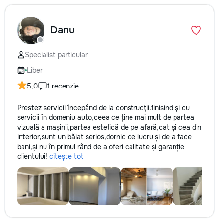
Danu
Specialist particular
Liber
5,0
1 recenzie
Prestez servicii începând de la construcții,finisind și cu
servicii în domeniu auto,ceea ce ține mai mult de partea
vizuală a mașinii,partea estetică de pe afară,cat și cea din
interior,sunt un băiat serios,dornic de lucru și de a face
bani,și nu în primul rând de a oferi calitate și garanție
clientului!
citește tot