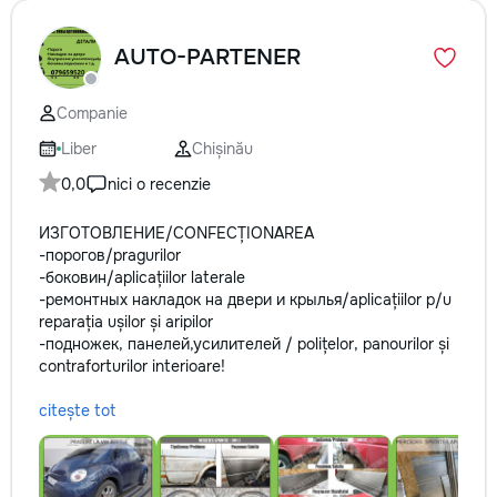
AUTO-PARTENER
Companie
Liber
Chișinău
0,0
nici o recenzie
ИЗГОТОВЛЕНИЕ/CONFECȚIONAREA
-порогов/pragurilor
-боковин/aplicațiilor laterale
-ремонтных накладок на двери и крылья/aplicațiilor p/u
reparația ușilor și aripilor
-подножек, панелей,усилителей / polițelor, panourilor și
contraforturilor interioare!
citește tot