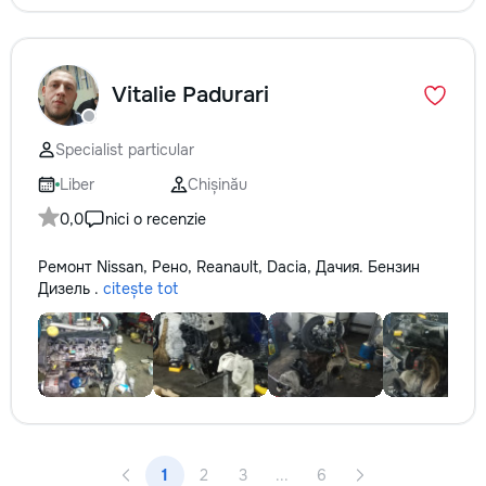
Vitalie Padurari
Specialist particular
Liber
Chișinău
0,0
nici o recenzie
Ремонт Nissan, Рено, Reanault, Dacia, Дачия. Бензин
Дизель .
citește tot
1
2
3
...
6