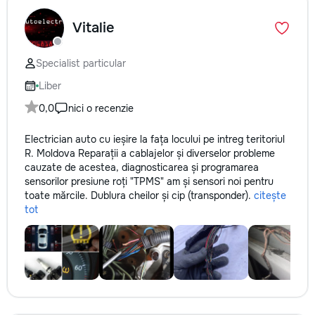
Vitalie
Specialist particular
Liber
0,0
nici o recenzie
Electrician auto cu ieșire la fața locului pe intreg teritoriul
R. Moldova Reparații a cablajelor și diverselor probleme
cauzate de acestea, diagnosticarea și programarea
sensorilor presiune roți "TPMS" am și sensori noi pentru
toate mărcile. Dublura cheilor și cip (transponder).
citește
tot