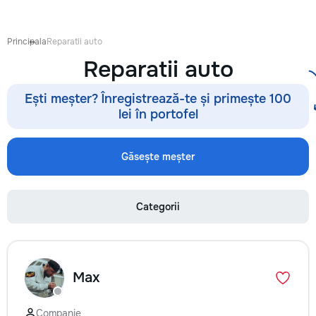
Выезд на дом: Раб
районах и пригоро
приедет в течение
Principala
Reparatii auto
после заявки. 📉 
Reparatii auto
сервисных: Работ
посредников, поэ
обойдется на 30–
Ești meșter? Înregistrează-te și primește 100
⚙️ Оригинальные з
lei în portofel
Используем тольк
проверенные или 
аналоги. Что я ре
Găsește meșter
Стиральные и по
машины, сушильны
Электрические и 
Categorii
плиты, духовые ш
Микроволновые пе
🧹 Пылесосы и ме
техника Водонагр
Электропроводку и
Max
связано с электри
Сантехнические р
техника сломалась
Companie