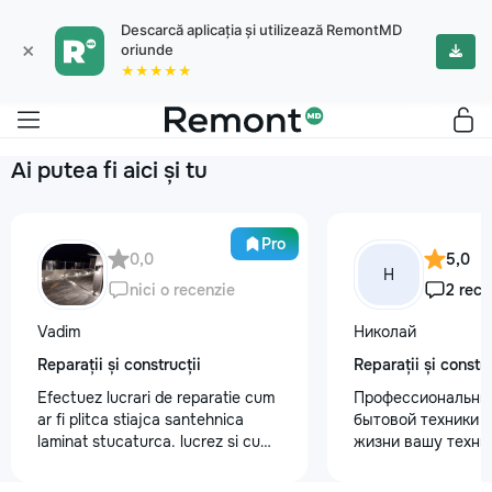
Descarcă aplicația și utilizează RemontMD
×
oriunde
★★★★★
Ai putea fi aici și tu
Pro
0,0
5,0
Н
nici o recenzie
2 rece
Vadim
Николай
Reparații și construcții
Reparații și constru
Efectuez lucrari de reparatie cum
Профессиональны
ar fi plitca stiajca santehnica
бытовой техники 
laminat stucaturca. lucrez si cu
жизни вашу техни
lemnu cum ar fi vagonca cine are
честно и с гарант
nevoe apelati 068368379
главные преимуще