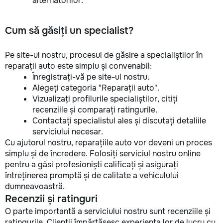
alternatorilor.
Cum să găsiți un specialist?
Pe site-ul nostru, procesul de găsire a specialiștilor în
reparații auto este simplu și convenabil:
Înregistrați-vă pe site-ul nostru.
Alegeți categoria "Reparații auto".
Vizualizați profilurile specialiștilor, citiți
recenziile și comparați ratingurile.
Contactați specialistul ales și discutați detaliile
serviciului necesar.
Cu ajutorul nostru, reparațiile auto vor deveni un proces
simplu și de încredere. Folosiți serviciul nostru online
pentru a găsi profesioniști calificați și asigurați
întreținerea promptă și de calitate a vehiculului
dumneavoastră.
Recenzii și ratinguri
O parte importantă a serviciului nostru sunt recenziile și
ratingurile. Clienții împărtășesc experiența lor de lucru cu