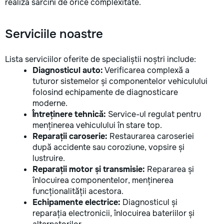
realiza sarcini de orice complexitate.
Serviciile noastre
Lista serviciilor oferite de specialiștii noștri include:
Diagnosticul auto:
Verificarea complexă a
tuturor sistemelor și componentelor vehiculului
folosind echipamente de diagnosticare
moderne.
Întreținere tehnică:
Service-ul regulat pentru
menținerea vehiculului în stare top.
Reparații caroserie:
Restaurarea caroseriei
după accidente sau coroziune, vopsire și
lustruire.
Reparații motor și transmisie:
Repararea și
înlocuirea componentelor, menținerea
funcționalității acestora.
Echipamente electrice:
Diagnosticul și
reparația electronicii, înlocuirea bateriilor și