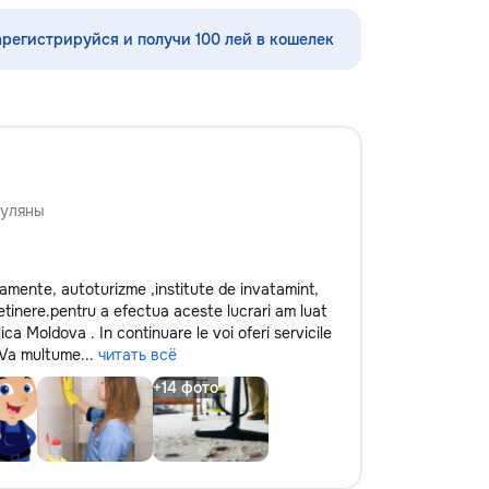
мышления ✨ каллиграфия,
ориентировка в пространстве,
арегистрируйся и получи 100 лей в кошелек
моторика ✨ подготовка руки к
письму ✨ интересные игровые
задания ✨ эмоционально-
психологическая подготовка к
обучению Для школьников (1–4
классы): ⭐️ помощь по русскому
языку, математике, чтению и
письму ⭐️ работа с трудностями в
уляны
обучении ⭐️ коррекция чтения,
развитие речи Каждый ребёнок
особенный — я найду подход
artamente, autoturizme ,institute de invatamint,
именно к вашему! Занятия проходят
etinere.pentru a efectua aceste lucrari am luat
весело, динамично, с любовью к
ca Moldova . In continuare le voi oferi servicile
детям и заботой об их развитии.
. Va multume...
читать всё
Пишите в личные сообщения или
звоните: 📱 +37060597613 Обучение
— это интересно! Давайте
открывать этот мир вместе! Ваш
малыш заслуживает лучшего!