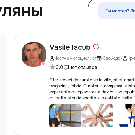
уляны
fixăm costul și termenele lucrărilor.
Oferim garanție reală pentru toate
Ты мастер? З
lucrările executate. Materiale cu
reducere Oferim reduceri la
materialele de construcție și finisaj
prin furnizorii noștri. Raport foto și
video săptămânal În fiecare
săptămână primiți foto și video de pe
Vasile Iacub
șantier, iar dacă doriți, puteți vizita
personal obiectul și verifica
Частный специалист
Свободен
Кри
desfășurarea lucrărilor. Siguranța
0,0
нет отзывов
comunicațiilor ascunse Înainte de
tencuială fotografiem și măsurăm
Ofer servici de curatenie la ville, ofici, ap
instalația electrică, țevile și toate
magazine, fabrici.Curatenie complexa si intr
comunicațiile ascunse. După reparație
experienta europiana ce o dezvolt pe republi
veți rămâne cu schema comunicațiilor
cu multa atentie sporita si o calitate inalta
ascunse și fotografiile tuturor
etapelor importante. Curățenie
profesională Predăm apartamentul
complet pregătit pentru locuit – curat,
fără praf și fără deșeuri de
construcție. Prețuri orientative pentru