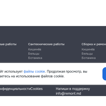
ные работы
Сантехнические работы
Сборка и ремон
Кишинёв
Кишинёв
Бельцы
Бельцы
Ботаника
Ботаника
айт использует
файлы cookie
. Продолжая просмотр, вы
етесь на использование файлов cookie.
Помощь
онфиденциальности
Cookies
Напиши в поддержку
info@remont.md
SRL "Br Team Pro"