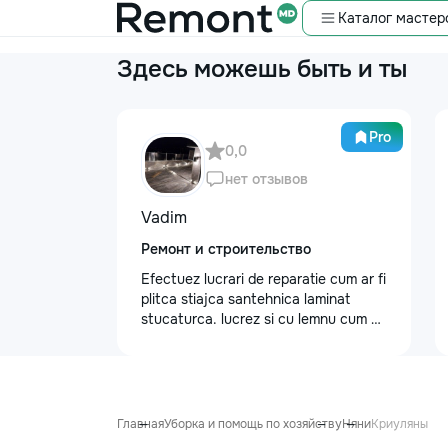
Каталог мастер
Здесь можешь быть и ты
Pro
0,0
нет отзывов
Vadim
Ремонт и строительство
Efectuez lucrari de reparatie cum ar fi
plitca stiajca santehnica laminat
stucaturca. lucrez si cu lemnu cum ar
fi vagonca cine are nevoe apelati
068368379
Главная
Уборка и помощь по хозяйству
Няни
Криуляны