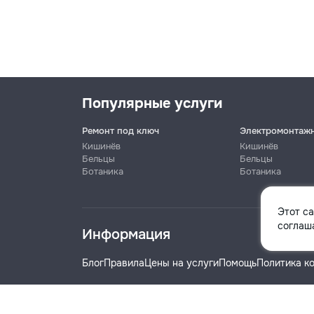
Популярные услуги
Ремонт под ключ
Электромонтаж
Кишинёв
Кишинёв
Бельцы
Бельцы
Ботаника
Ботаника
Имя
Этот с
соглаша
Информация
Телефон
Блог
Правила
Цены на услуги
Помощь
Политика к
Название компании