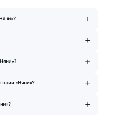
«Няни»?
«Няни»?
егории «Няни»?
яни»?