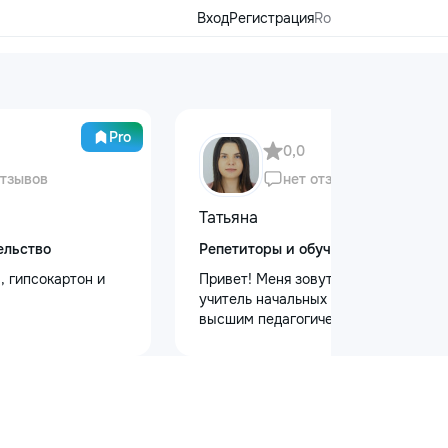
Вход
Регистрация
Ro
Pro
0,0
отзывов
нет отзывов
Татьяна
ельство
Репетиторы и обучение
, гипсокартон и
Привет! Меня зовут Татьяна Я —
учитель начальных классов с
высшим педагогическим и
психологическим образованием.
Обучаю с любовью и душой!
Предлагаю: Для малышей: ✨
качественную подготовку к школе
✨ обучение чтению, письму, счёту
✨ развитие речи и логического