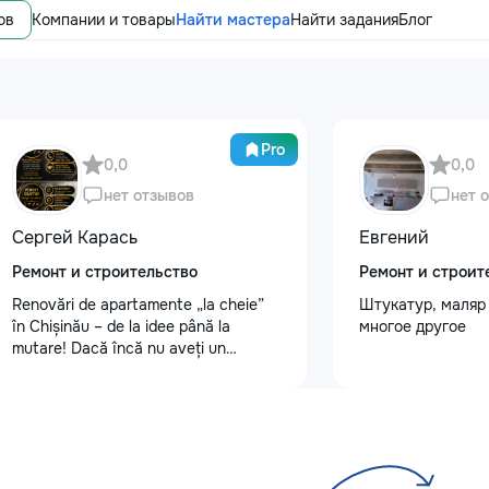
ов
Компании и товары
Найти мастера
Найти задания
Блог
Pro
0,0
0,0
нет отзывов
нет 
Сергей Карась
Евгений
Ремонт и строительство
Ремонт и строит
Renovări de apartamente „la cheie”
Штукатур, маляр 
în Chișinău – de la idee până la
многое другое
mutare! Dacă încă nu aveți un
design-proiect, nu este o problemă.
Vă putem realiza un proiect de design
personalizat, pentru ca reparația să
fie clară, confortabilă și adaptată
bugetului dumneavoastră. Contract +
Garanție 1–2 ani Încheiem contract,