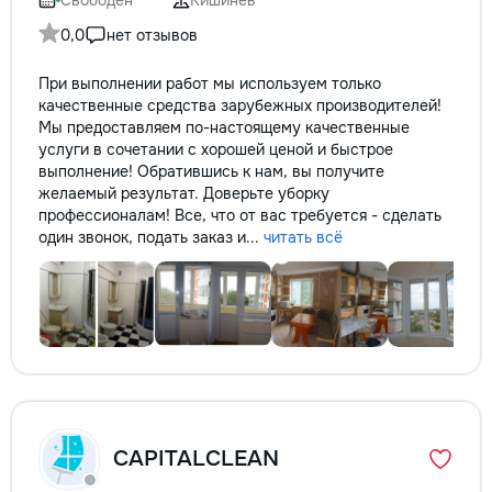
Свободен
Кишинёв
0,0
нет отзывов
При выполнении работ мы используем только
качественные средства зарубежных производителей!
Мы предоставляем по-настоящему качественные
услуги в сочетании с хорошей ценой и быстрое
выполнение! Обратившись к нам, вы получите
желаемый результат. Доверьте уборку
профессионалам! Все, что от вас требуется - сделать
один звонок, подать заказ и...
читать всё
CAPITALCLEAN