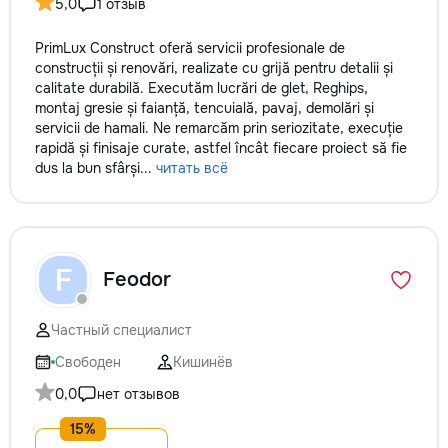
5,0
1 отзыв
PrimLux Construct oferă servicii profesionale de
construcții și renovări, realizate cu grijă pentru detalii și
calitate durabilă. Executăm lucrări de glet, Reghips,
montaj gresie și faianță, tencuială, pavaj, demolări și
servicii de hamali. Ne remarcăm prin seriozitate, execuție
rapidă și finisaje curate, astfel încât fiecare proiect să fie
dus la bun sfârși...
читать всё
F
Feodor
Частный специалист
Свободен
Кишинёв
0,0
нет отзывов