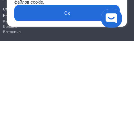
файлов cookie.
Строительно-монтажные
Ок
работы
Кишинёв
Бельцы
Ботаника
Блог
Правила
Цены на услуги
Помощь
Политика конфиденциальности
Cookies
Напиши в поддержку
info@remont.md