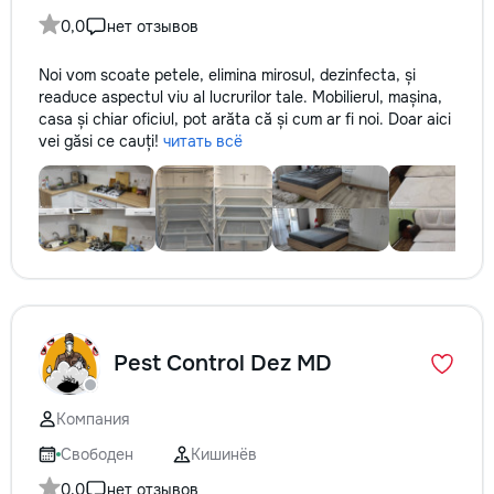
0,0
нет отзывов
Noi vom scoate petele, elimina mirosul, dezinfecta, și
readuce aspectul viu al lucrurilor tale. Mobilierul, mașina,
casa și chiar oficiul, pot arăta că și cum ar fi noi. Doar aici
vei găsi ce cauți!
читать всё
Pest Control Dez MD
Компания
Свободен
Кишинёв
0,0
нет отзывов