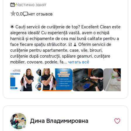
Частично занят
0,0
нет отзывов
🌟 Cauți servicii de curățenie de top? Excellent Clean este
alegerea ideală! Cu experiență vastă, avem o echipă
harnică și echipamente de cea mai bună calitate pentru a
face fiecare spațiu strălucitor. ☑️ 🧹 Oferim servicii de
curățenie pentru apartamente, case, vile, birouri,
curățenie după construcții, spălare geamuri, curățare
mobilier, covoare, podele, fa...
читать всё
Дина Владимировна