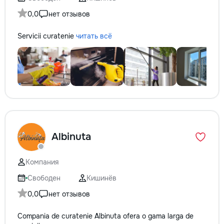
0,0
нет отзывов
Servicii curatenie
читать всё
Albinuta
Компания
Свободен
Кишинёв
0,0
нет отзывов
Compania de curatenie Albinuta ofera o gama larga de