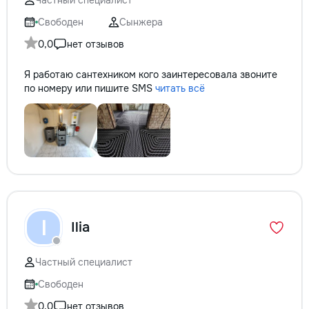
Частный специалист
Свободен
Сынжера
0,0
нет отзывов
Я работаю сантехником кого заинтересовала звоните
по номеру или пишите SMS
читать всё
I
Ilia
Частный специалист
Свободен
0,0
нет отзывов