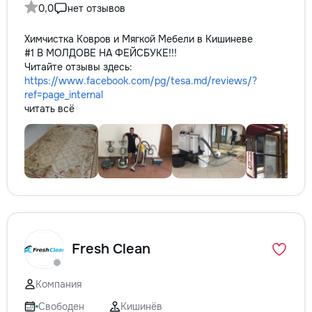
0,0
нет отзывов
Химчистка Ковров и Мягкой Мебели в Кишиневе
#1 В МОЛДОВЕ НА ФЕЙСБУКЕ!!!
Читайте отзывы здесь:
https://www.facebook.com/pg/tesa.md/reviews/?
ref=page_internal
читать всё
Fresh Clean
Компания
Свободен
Кишинёв