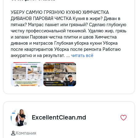
УБЕРУ САМУЮ ГРЯЗНУЮ КУХНЮ ХИМЧИСТКА
ДИВАНОВ ПАРОВАЯ ЧИСТКА Кухня в жире? Диван в
пятнах? Матрас пахнет или грязный? Сделаю глубокую
чистку профессиональной техникой. Удаляю жир, грязь
и запахи Паровая чистка плитки и швов Химчистка
диванов и матрасов Глубокая уборка кухни Уборка
после квартирантов Уборка после ремонта Работаю
аккуратно и на результат. ...
читать всё
ExcellentClean.md
Компания