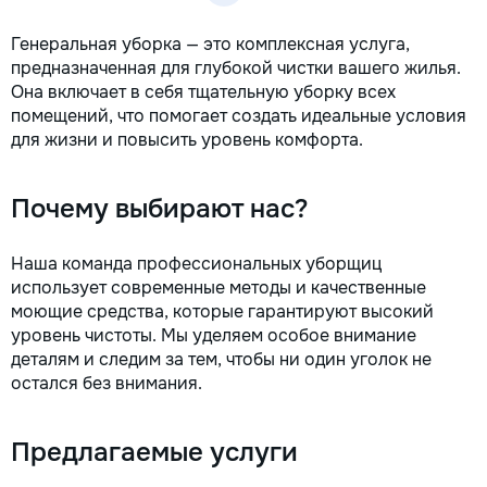
Генеральная уборка — это комплексная услуга,
предназначенная для глубокой чистки вашего жилья.
Она включает в себя тщательную уборку всех
помещений, что помогает создать идеальные условия
для жизни и повысить уровень комфорта.
Почему выбирают нас?
Наша команда профессиональных уборщиц
использует современные методы и качественные
моющие средства, которые гарантируют высокий
уровень чистоты. Мы уделяем особое внимание
деталям и следим за тем, чтобы ни один уголок не
остался без внимания.
Предлагаемые услуги