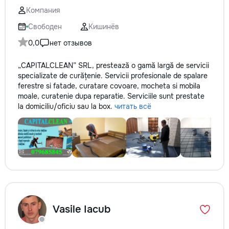
Компания
Свободен
Кишинёв
0,0
нет отзывов
„CAPITALCLEAN” SRL, prestează o gamă largă de servicii
specializate de curățenie. Servicii profesionale de spalare
ferestre si fatade, curatare covoare, mocheta si mobila
moale, curatenie dupa reparatie. Serviciile sunt prestate
la domiciliu/oficiu sau la box.
читать всё
Vasile Iacub