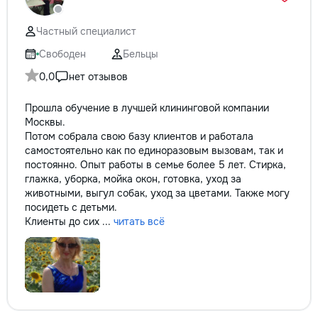
Частный специалист
Свободен
Бельцы
0,0
нет отзывов
Прошла обучение в лучшей клининговой компании
Москвы.
Потом собрала свою базу клиентов и работала
самостоятельно как по единоразовым вызовам, так и
постоянно. Опыт работы в семье более 5 лет. Стирка,
глажка, уборка, мойка окон, готовка, уход за
животными, выгул собак, уход за цветами. Также могу
посидеть с детьми.
Клиенты до сих ...
читать всё