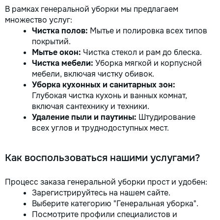
В рамках генеральной уборки мы предлагаем
множество услуг:
Чистка полов:
Мытье и полировка всех типов
покрытий.
Мытье окон:
Чистка стекол и рам до блеска.
Чистка мебели:
Уборка мягкой и корпусной
мебели, включая чистку обивок.
Уборка кухонных и санитарных зон:
Глубокая чистка кухонь и ванных комнат,
включая сантехнику и техники.
Удаление пыли и паутины:
Штудирование
всех углов и труднодоступных мест.
Как воспользоваться нашими услугами?
Процесс заказа генеральной уборки прост и удобен:
Зарегистрируйтесь на нашем сайте.
Выберите категорию "Генеральная уборка".
Посмотрите профили специалистов и