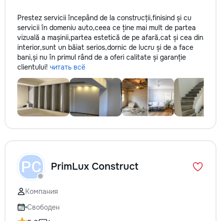
la fiecare detaliu. Contactați-ne
Prestez servicii începând de la construcții,finisind și cu
pentru o consultație gratuită și un
servicii în domeniu auto,ceea ce ține mai mult de partea
deviz fără obligații: 069 376 542
vizuală a mașinii,partea estetică de pe afară,cat și cea din
+373 603 31 178 Viber | WhatsApp
interior,sunt un băiat serios,dornic de lucru și de a face
| Telegram Disponibili zilnic pentru
bani,și nu în primul rând de a oferi calitate și garanție
consultații și programări. Deviz
clientului!
читать всё
gratuit Consultanță profesională
Soluții pentru orice buget
Reparații executate la timp și cu
responsabilitate. Transformăm
ideile în locuințe confortabile,
moderne și funcționale! Calitatea
noastră – liniștea și confortul
dumneavoastră!
PC
PrimLux Construct
Компания
Свободен