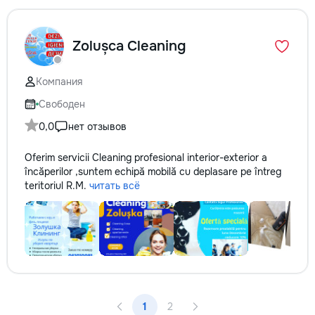
Zolușca Cleaning
Компания
Свободен
0,0
нет отзывов
Oferim servicii Cleaning profesional interior-exterior a
încăperilor ,suntem echipă mobilă cu deplasare pe întreg
teritoriul R.M.
читать всё
1
2