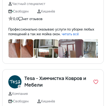
Частный специалист
Свободен
Кишинёв
0,0
нет отзывов
Профессионально оказываю услуги по уборке любых
помещений а так же мойка окон.
читать всё
Tesa - Химчистка Ковров и
Мебели
Компания
Свободен
Кишинёв