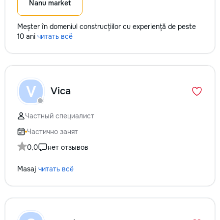
Nanu market
Meșter în domeniul construcțiilor cu experiență de peste
10 ani
читать всё
V
Vica
Частный специалист
Частично занят
0,0
нет отзывов
Masaj
читать всё