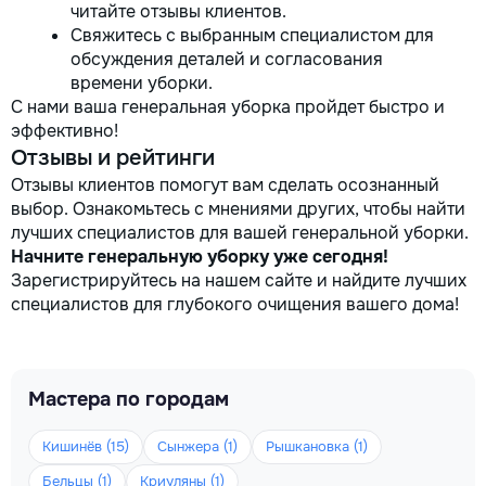
читайте отзывы клиентов.
Свяжитесь с выбранным специалистом для
обсуждения деталей и согласования
времени уборки.
С нами ваша генеральная уборка пройдет быстро и
эффективно!
Отзывы и рейтинги
Отзывы клиентов помогут вам сделать осознанный
выбор. Ознакомьтесь с мнениями других, чтобы найти
лучших специалистов для вашей генеральной уборки.
Начните генеральную уборку уже сегодня!
Зарегистрируйтесь на нашем сайте и найдите лучших
специалистов для глубокого очищения вашего дома!
Мастера по городам
Кишинёв (15)
Сынжера (1)
Рышкановка (1)
Бельцы (1)
Криуляны (1)