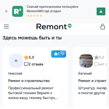
Скачай приложениеи пользуйся
×
RemontMD где угодно
★★★★★
Здесь можешь быть и ты
Pro
5,0
0,0
Н
2 отзыва
нет о
Николай
Евгений
Ремонт и строительство
Ремонт и строите
Профессиональный ремонт
Штукатур, маляр ,
бытовой техники Вернем к
и многое другое
жизни вашу технику быстро,
честно и с гарантией! Мои
главные преимущества: ⏱️