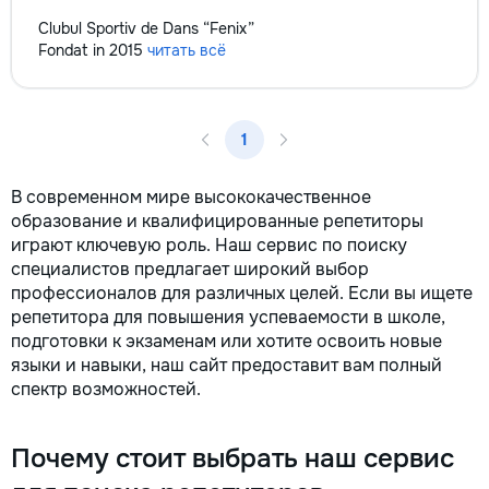
la fiecare detaliu. Contactați-ne
Clubul Sportiv de Dans “Fenix”
pentru o consultație gratuită și un
Fondat in 2015
читать всё
deviz fără obligații: 069 376 542
+373 603 31 178 Viber | WhatsApp
| Telegram Disponibili zilnic pentru
consultații și programări. Deviz
1
gratuit Consultanță profesională
Soluții pentru orice buget
Reparații executate la timp și cu
В современном мире высококачественное
responsabilitate. Transformăm
образование и квалифицированные репетиторы
ideile în locuințe confortabile,
играют ключевую роль. Наш сервис по поиску
moderne și funcționale! Calitatea
специалистов предлагает широкий выбор
noastră – liniștea și confortul
профессионалов для различных целей. Если вы ищете
dumneavoastră!
репетитора для повышения успеваемости в школе,
подготовки к экзаменам или хотите освоить новые
языки и навыки, наш сайт предоставит вам полный
спектр возможностей.
Почему стоит выбрать наш сервис