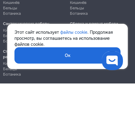
Кишинёв
Кишинёв
Бельцы
Бельцы
Ботаника
Ботаника
Сантехнические работы
Сборка и ремонт мебели
Кишинёв
Кишинёв
Этот сайт использует
файлы cookie
. Продолжая
Бельцы
Бельцы
просмотр, вы соглашаетесь на использование
Ботаника
Ботаника
файлов cookie.
Строительно-монтажные
Ок
работы
Кишинёв
Бельцы
Ботаника
Блог
Правила
Цены на услуги
Помощь
Политика конфиденциальности
Cookies