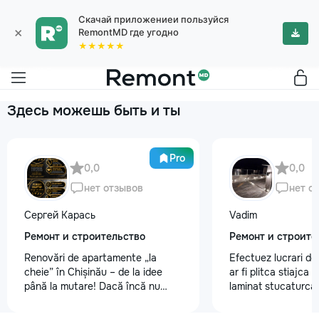
Скачай приложениеи пользуйся
×
RemontMD где угодно
★★★★★
Здесь можешь быть и ты
Pro
0,0
0,0
нет отзывов
нет о
Сергей Карась
Vadim
Ремонт и строительство
Ремонт и строите
Renovări de apartamente „la
Efectuez lucrari de
cheie” în Chișinău – de la idee
ar fi plitca stiajca
până la mutare! Dacă încă nu
laminat stucaturca.
aveți un design-proiect, nu este o
lemnu cum ar fi va
problemă. Vă putem realiza un
nevoe apelati 068