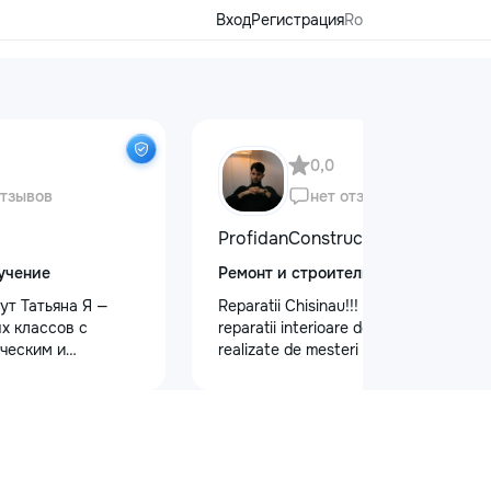
Вход
Регистрация
Ro
0,0
отзывов
нет отзывов
ProfidanConstruct
учение
Ремонт и строительство
ут Татьяна Я —
Reparatii Chisinau!!! Oferim servicii de
х классов с
reparatii interioare de calitate,
ческим и
realizate de mesteri cu experienta.
 образованием.
Ne bazam pe seriozitate, atenție la
ю и душой!
detalii si rezultate durabile.
малышей: ✨
Programează acum o vizita la nr. de
дготовку к школе
telefon: 079557886
ю, письму, счёту
и логического