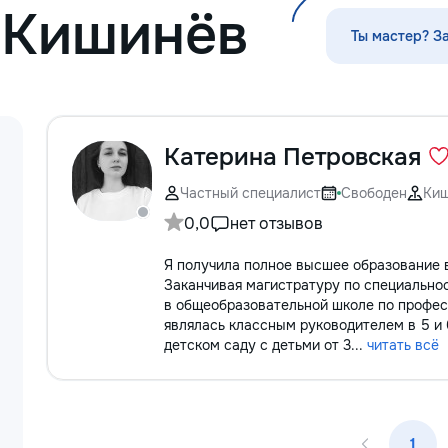
 Кишинёв
Servicii curatenie subsol la inaltime...
мышления ✨ калл
ориентировка в п
Ты мастер? З
моторика ✨ подго
письму ✨ интере
задания ✨ эмоци
психологическая 
обучению Для шк
Катерина Петровская
классы): ⭐️ помо
языку, математик
письму ⭐️ работа
Частный специалист
Свободен
Ки
обучении ⭐️ корре
0,0
нет отзывов
развитие речи К
особенный — я н
Я получила полное высшее образование 
именно к вашему!
Заканчивая магистратуру по специальнос
весело, динамичн
в общеобразовательной школе по професс
детям и заботой 
являлась классным руководителем в 5 и 
Пишите в личные
детском саду с детьми от 3...
читать всё
звоните: 📱 +37
— это интересно!
открывать этот м
малыш заслужива
1