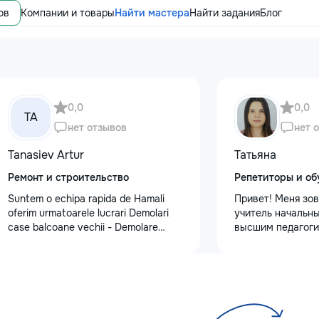
ов
Компании и товары
Найти мастера
Найти задания
Блог
0,0
0,0
TA
нет отзывов
нет 
Tanasiev Artur
Татьяна
Ремонт и строительство
Репетиторы и об
Suntem o echipa rapida de Hamali
Привет! Меня зов
oferim urmatoarele lucrari Demolari
учитель начальны
case balcoane vechii - Demolare
высшим педагоги
fundatii, elemente din beton,ziduri.
психологическим
demontarea acoperisului - Demontat
Обучаю с любовь
confectii metalice - Decopertat pereti
Предлагаю: Для 
de tencuiala,gresie,faianta,glet,var,
качественную по
sapa - Decapare diferite suprafete -
✨ обучение чтени
Demontat parchet,sapă,teracota -
✨ развитие речи 