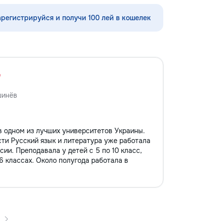
играфия,
ространстве,
арегистрируйся и получи 100 лей в кошелек
товка руки к
сные игровые
онально-
подготовка к
ольников (1–4
щь по русскому
е, чтению и
 с трудностями в
шинёв
кция чтения,
аждый ребёнок
айду подход
в одном из лучших университетов Украины.
 Занятия проходят
ти Русский язык и литература уже работала
о, с любовью к
ии. Преподавала у детей с 5 по 10 класс,
об их развитии.
6 классах. Около полугода работала в
 сообщения или
060597613 Обучение
 Давайте
ир вместе! Ваш
ет лучшего!