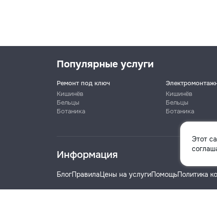
Популярные услуги
Ремонт под ключ
Электромонтаж
Кишинёв
Кишинёв
Бельцы
Бельцы
Ботаника
Ботаника
Имя
Этот с
соглаша
Информация
Телефон
Блог
Правила
Цены на услуги
Помощь
Политика к
Название компании