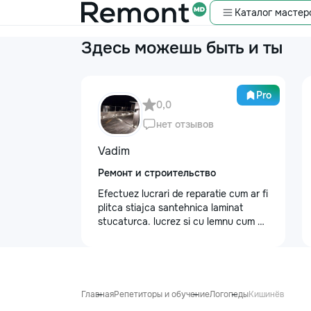
Каталог мастер
Здесь можешь быть и ты
Pro
0,0
нет отзывов
Vadim
Ремонт и строительство
Efectuez lucrari de reparatie cum ar fi
plitca stiajca santehnica laminat
stucaturca. lucrez si cu lemnu cum ar
fi vagonca cine are nevoe apelati
068368379
Главная
Репетиторы и обучение
Логопеды
Кишинёв