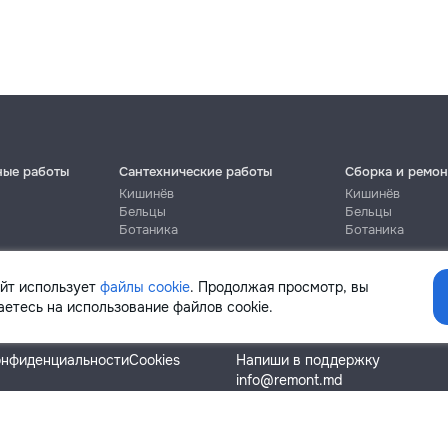
ные работы
Сантехнические работы
Сборка и ремон
Кишинёв
Кишинёв
Бельцы
Бельцы
Ботаника
Ботаника
айт использует
файлы cookie
. Продолжая просмотр, вы
етесь на использование файлов cookie.
Помощь
онфиденциальности
Cookies
Напиши в поддержку
info@remont.md
SRL "Br Team Pro"