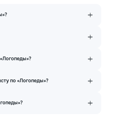
ы»?
 «Логопеды»?
исту по «Логопеды»?
огопеды»?