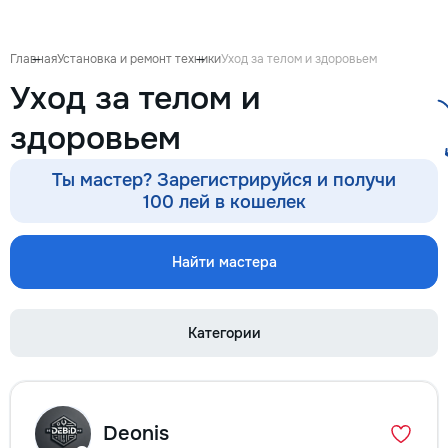
готовиться к экза
поступлению и до
личных образоват
Главная
Установка и ремонт техники
Уход за телом и здоровьем
В нашей команде 
Уход за телом и
квалифицированн
преподаватели по
здоровьем
английскому язык
языку, румынскому
биологии, химии, 
Ты мастер? Зарегистрируйся и получи
другим дисциплин
100 лей в кошелек
проходит онлайн 
интерактивной пл
использованием 
Найти мастера
методик и индиви
подхода. Подбира
преподавателя с 
Категории
подготовки, целе
каждого ученика.
Индивидуальные з
мини-группы ✔ По
экзаменам и пост
Deonis
Помощь по школь