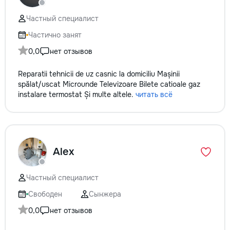
✔ Обучение взро
Бесплатный пробн
Частный специалист
Частично занят
0,0
нет отзывов
Reparatii tehnicii de uz casnic la domiciliu Mașinii
spălat/uscat Microunde Televizoare Bilete catioale gaz
instalare termostat Și multe altele.
читать всё
Alex
Частный специалист
Свободен
Сынжера
0,0
нет отзывов