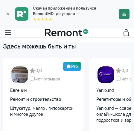
Скачай приложениеи пользуйся
×
RemontMD где угодно
★★★★★
Здесь можешь быть и ты
Pro
0,0
0,0
нет отзывов
нет о
Евгений
Yanio.md
Ремонт и строительство
Репетиторы и обу
Штукатур, маляр , гипсокартон
Yanio.md — совре
и многое другое
онлайн-школа для 
подростков и взр
помогаем ученика
знания по школьн