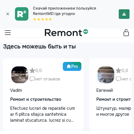
Скачай приложениеи пользуйся
×
RemontMD где угодно
★★★★★
Здесь можешь быть и ты
Pro
0,0
0,0
нет отзывов
нет о
Vadim
Евгений
Ремонт и строительство
Ремонт и строите
Efectuez lucrari de reparatie cum
Штукатур, маляр ,
ar fi plitca stiajca santehnica
и многое другое
laminat stucaturca. lucrez si cu
lemnu cum ar fi vagonca cine are
nevoe apelati 068368379