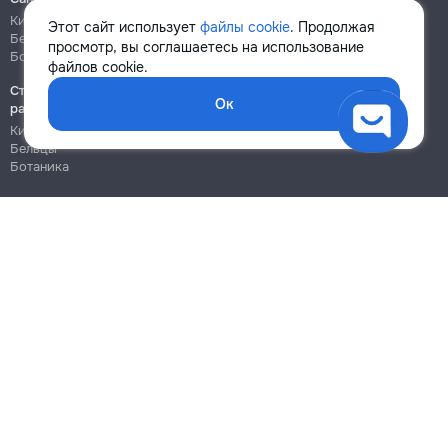
Кишинёв
Кишинёв
Этот сайт использует
файлы cookie
. Продолжая
Бельцы
Бельцы
просмотр, вы соглашаетесь на использование
Ботаника
Ботаника
файлов cookie.
Строительно-монтажные
Ок
работы
Кишинёв
Бельцы
Ботаника
Блог
Правила
Цены на услуги
Помощь
Политика конфиденциальности
Cookies