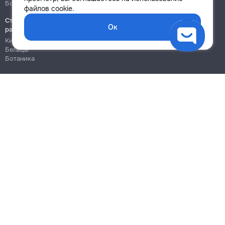
Ботаника
Ботаника
файлов cookie.
Строительно-монтажные
Ок
работы
Кишинёв
Бельцы
Ботаника
Блог
Правила
Цены на услуги
Помощь
Политика конфиденциальности
Cookies
Напиши в поддержку