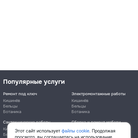
Популярные услуги
Ремонт под ключ
Электромонтажные работы
Кишинёв
Кишинёв
Бельцы
Бельцы
Ботаника
Ботаника
Сантехнические работы
Сборка и ремонт мебели
Кишинёв
Кишинёв
Этот сайт использует
файлы cookie
. Продолжая
Бельцы
Бельцы
просмотр, вы соглашаетесь на использование