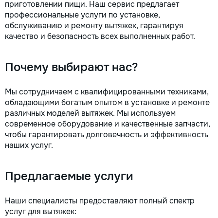
приготовлении пищи. Наш сервис предлагает
la fiecare detaliu. Contactați-ne
профессиональные услуги по установке,
pentru o consultație gratuită și un
обслуживанию и ремонту вытяжек, гарантируя
deviz fără obligații: 069 376 542
качество и безопасность всех выполненных работ.
+373 603 31 178 Viber | WhatsApp
| Telegram Disponibili zilnic pentru
consultații și programări. Deviz
Почему выбирают нас?
gratuit Consultanță profesională
Soluții pentru orice buget
Reparații executate la timp și cu
Мы сотрудничаем с квалифицированными техниками,
responsabilitate. Transformăm
обладающими богатым опытом в установке и ремонте
ideile în locuințe confortabile,
различных моделей вытяжек. Мы используем
moderne și funcționale! Calitatea
современное оборудование и качественные запчасти,
noastră – liniștea și confortul
чтобы гарантировать долговечность и эффективность
dumneavoastră!
наших услуг.
Предлагаемые услуги
Наши специалисты предоставляют полный спектр
услуг для вытяжек: