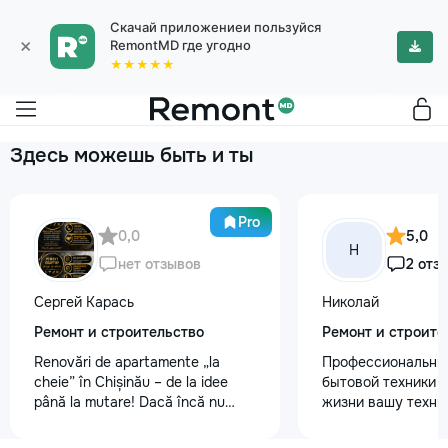
Скачай приложениеи пользуйся
×
RemontMD где угодно
★★★★★
Здесь можешь быть и ты
Pro
0,0
5,0
Н
нет отзывов
2 отз
Сергей Карась
Николай
Ремонт и строительство
Ремонт и строите
Renovări de apartamente „la
Профессиональны
cheie” în Chișinău – de la idee
бытовой техники 
până la mutare! Dacă încă nu
жизни вашу техни
aveți un design-proiect, nu este o
честно и с гарант
problemă. Vă putem realiza un
главные преимуще