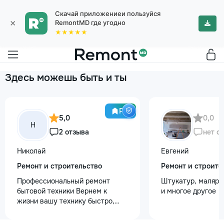
Скачай приложениеи пользуйся
×
RemontMD где угодно
★★★★★
Здесь можешь быть и ты
Pro
5,0
0,0
Н
2 отзыва
нет о
Николай
Евгений
Ремонт и строительство
Ремонт и строите
Профессиональный ремонт
Штукатур, маляр ,
бытовой техники Вернем к
и многое другое
жизни вашу технику быстро,
честно и с гарантией! Мои
главные преимущества: ⏱️