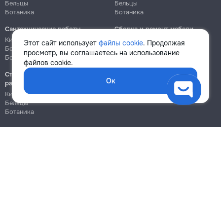
Бельцы
Бельцы
Ботаника
Ботаника
Сантехнические работы
Сборка и ремонт мебели
Кишинёв
Кишинёв
Этот сайт использует
файлы cookie
. Продолжая
Бельцы
Бельцы
просмотр, вы соглашаетесь на использование
Ботаника
Ботаника
файлов cookie.
Строительно-монтажные
Ок
работы
Кишинёв
Бельцы
Ботаника
Блог
Правила
Цены на услуги
Помощь
Политика конфиденциальности
Cookies