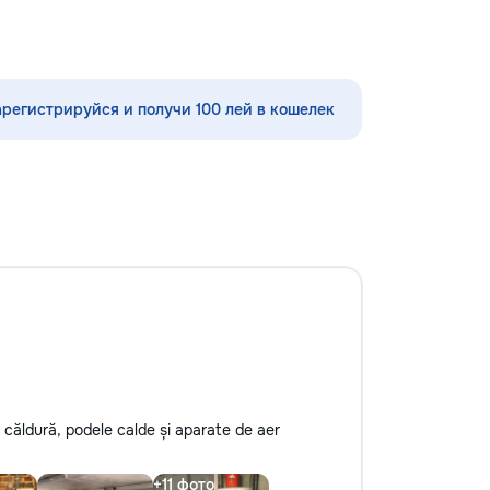
аска и
стекла для улучшения видимости и
входных и
ремонт царапин на кузове.
ерей — резные и
Дополнительно предлагаем
ды, декоративные
выпрямление вмятин без покраски,
 и садовые
нанесение защитных составов,
арегистрируйся и получи 100 лей в кошелек
итная обработка,
тонировку в соответствии с
ю с массивом,
законодательством и химчистку
дбираю цвет и
салона. Услуги по полировке хрома
ьер — матовый,
и антихрому придают автомобилю
состаривание,
стиль, а защитная пленка на фары
ужный оттенок
защищает от повреждений. Мы
в моей работе —
придерживаемся высоких
ости. Ровное
стандартов обслуживания,
тёков и полос,
используя передовые технологии.
и кромки, чистая
Доверьте нам заботу о вашем
. Кишинёв и
автомобиле, и он будет радовать
на замер,
вас долгие годы.
цвету и покрытию.
e căldură, podele calde și aparate de aer