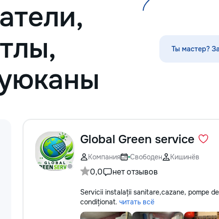
атели,
fixăm costul și termenele lucrărilor.
прихожих — покр
Oferim garanție reală pentru toate
восстановление 
lucrările executate. Materiale cu
межкомнатных дв
reducere Oferim reduceri la
решётчатые фаса
тлы,
materialele de construcție și finisaj
панно — перголы
Ты мастер? З
prin furnizorii noștri. Raport foto și
конструкции: защ
video săptămânal În fiecare
покраска Работа
Буюканы
săptămână primiți foto și video de pe
шпоном, МДФ. По
șantier, iar dacă doriți, puteți vizita
финиш под интер
personal obiectul și verifica
глянец, патина, 
desfășurarea lucrărilor. Siguranța
тонировка под н
comunicațiilor ascunse Înainte de
дерева. Главное 
tencuială fotografiem și măsurăm
качество поверхн
instalația electrică, țevile și toate
покрытие без под
Global Green service
comunicațiile ascunse. După reparație
аккуратные углы 
veți rămâne cu schema comunicațiilor
работа с резьбой
Компания
Свободен
Кишинёв
ascunse și fotografiile tuturor
пригород. Выезд 
0,0
нет отзывов
etapelor importante. Curățenie
консультация по 
profesională Predăm apartamentul
complet pregătit pentru locuit – curat,
Servicii instalații sanitare,cazane, pompe d
fără praf și fără deșeuri de
condiționat.
читать всё
construcție. Prețuri orientative pentru