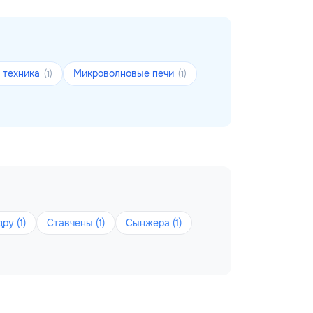
 техника
Микроволновые печи
(1)
(1)
ру (1)
Ставчены (1)
Сынжера (1)