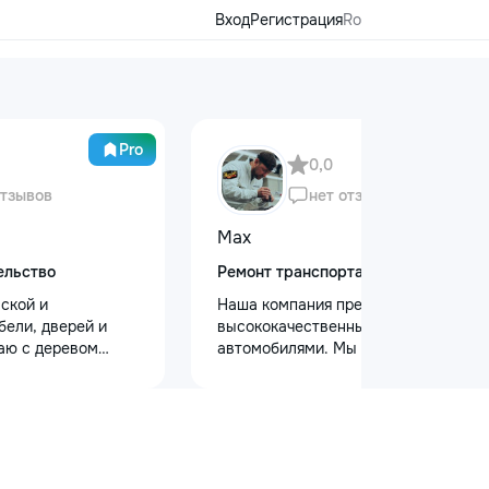
Вход
Регистрация
Ro
Pro
0,0
отзывов
нет отзывов
Max
ельство
Ремонт транспорта
ской и
Наша компания предлагает
бели, дверей и
высококачественный уход за
аю с деревом
автомобилями. Мы предоставляем
. Что делаю: —
услуги полировки кузова для
рой и антикварной
восстановления блеска, ремонт
а, восстановление
сколов и трещин на лобовом стекле
ение сколов и
для обеспечения безопасности.
ка и перекраска
Также выполняем оклейку
в, гардеробных,
защитными пленками, полировку