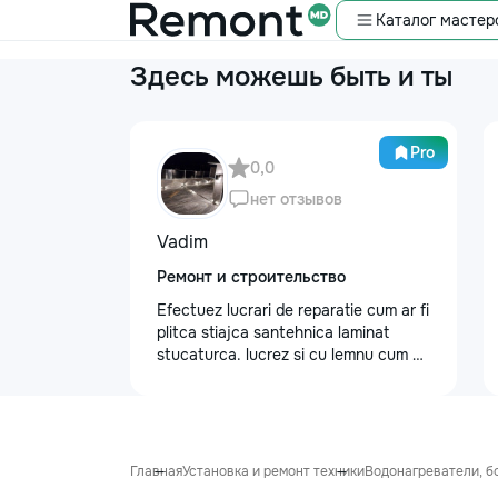
Каталог мастер
Здесь можешь быть и ты
Pro
0,0
нет отзывов
Vadim
Ремонт и строительство
Efectuez lucrari de reparatie cum ar fi
plitca stiajca santehnica laminat
stucaturca. lucrez si cu lemnu cum ar
fi vagonca cine are nevoe apelati
068368379
Главная
Установка и ремонт техники
Водонагреватели, бо