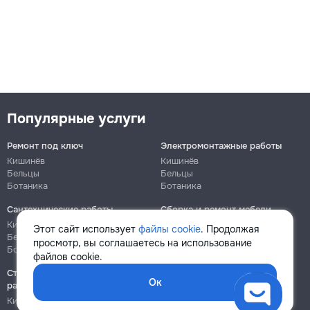
Популярные услуги
Ремонт под ключ
Электромонтажные работы
Кишинёв
Кишинёв
Бельцы
Бельцы
Ботаника
Ботаника
Сантехнические работы
Сборка и ремонт мебели
Кишинёв
Кишинёв
Этот сайт использует
файлы cookie
. Продолжая
Бельцы
Бельцы
просмотр, вы соглашаетесь на использование
Ботаника
Ботаника
файлов cookie.
Строительно-монтажные
Ок
работы
Кишинёв