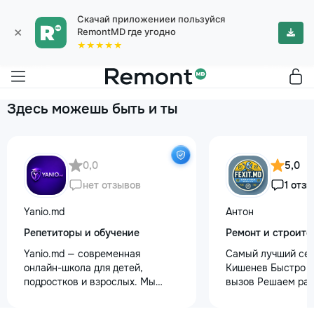
Скачай приложениеи пользуйся
×
RemontMD где угодно
★★★★★
Здесь можешь быть и ты
0,0
5,0
нет отзывов
1 отзы
Yanio.md
Антон
Репетиторы и обучение
Ремонт и строите
Yanio.md — современная
Самый лучший сер
онлайн-школа для детей,
Кишенев Быстро р
подростков и взрослых. Мы
вызов Решаем раб
помогаем ученикам улучшать
любой сложности
знания по школьным предметам,
услуг предоставл