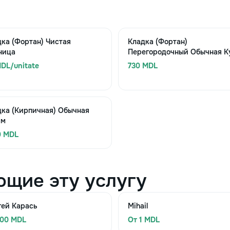
ка (Фортан) Чистая
Кладка (Фортан)
ница
Перегородочный Обычная Ку
DL/unitate
730 MDL
дка (Кирпичная) Обычная
 м
0 MDL
ющие эту услугу
гей Карась
Mihail
300 MDL
От 1 MDL