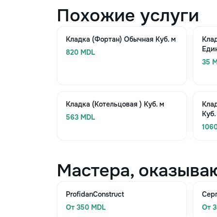
Похожие услуги
Кладка (Фортан) Обычная Куб. м
Клад
Еди
820 MDL
35 M
Кладка (Котельцовая ) Куб. м
Кла
Куб.
563 MDL
106
Мастера, оказыва
ProfidanConstruct
Сер
От 350 MDL
От 