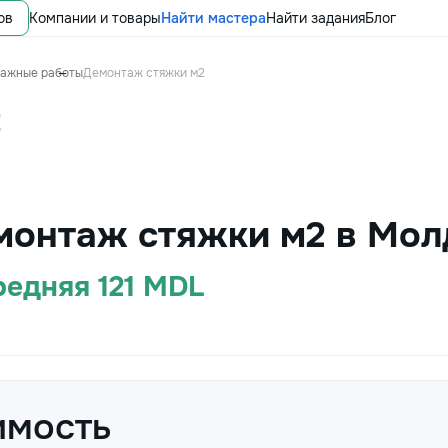
ов
Компании и товары
Найти мастера
Найти задания
Блог
тажные работы
Демонтаж стяжки м2
2
монтаж стяжки м2 в Мол
редняя 121 MDL
имость