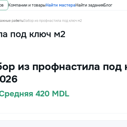
ов
Компании и товары
Найти мастера
Найти задания
Блог
тажные работы
Забор из профнастила под ключ м2
ла под ключ м2
бор из профнастила под 
026
 Средняя 420 MDL