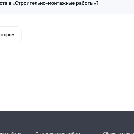
иста в «Строительно-монтажные работы»?
астером
ные работы
Сантехнические работы
Сборка и ремон