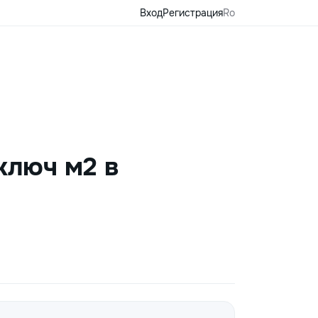
Вход
Регистрация
Ro
ключ м2 в