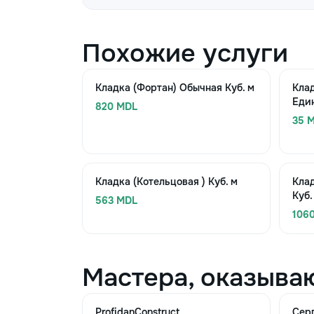
Похожие услуги
Кладка (Фортан) Обычная Куб. м
Клад
Еди
820 MDL
35 M
Кладка (Котельцовая ) Куб. м
Кла
Куб.
563 MDL
106
Мастера, оказыва
ProfidanConstruct
Сер