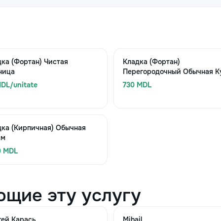
ка (Фортан) Чистая
Кладка (Фортан)
ница
Перегородочный Обычная Ку
DL/unitate
730 MDL
дка (Кирпичная) Обычная
 м
0 MDL
ющие эту услугу
гей Карась
Mihail