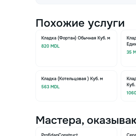
Похожие услуги
Кладка (Фортан) Обычная Куб. м
Клад
Еди
820 MDL
35 M
Кладка (Котельцовая ) Куб. м
Кла
Куб.
563 MDL
106
Мастера, оказыва
ProfidanConstruct
Сер