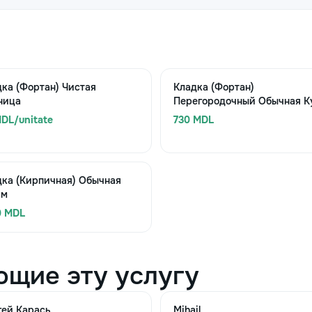
ка (Фортан) Чистая
Кладка (Фортан)
ница
Перегородочный Обычная Ку
DL/unitate
730 MDL
дка (Кирпичная) Обычная
 м
0 MDL
ющие эту услугу
гей Карась
Mihail