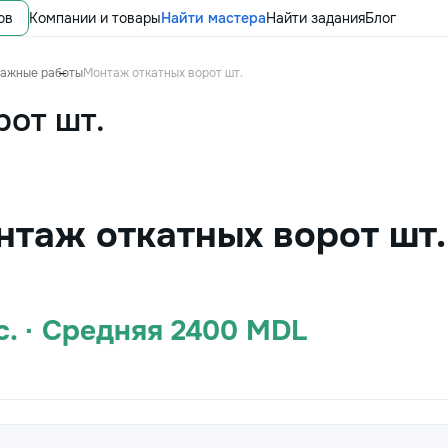
ов
Компании и товары
Найти мастера
Найти задания
Блог
тажные работы
Монтаж откатных ворот шт.
рот шт.
нтаж откатных ворот шт.
c. · Средняя 2400 MDL