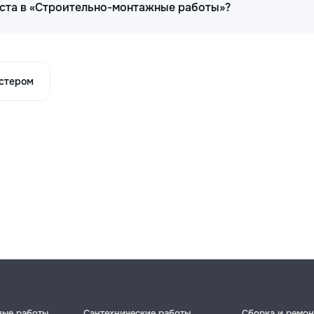
иста в «Строительно-монтажные работы»?
астером
ные работы
Сантехнические работы
Сборка и ремон