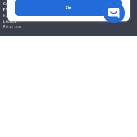
Строительно-монтажные
Ок
работы
Кишинёв
Бельцы
Ботаника
Блог
Правила
Цены на услуги
Помощь
Политика конфиденциальности
Cookies
Напиши в поддержку
info@remont.md