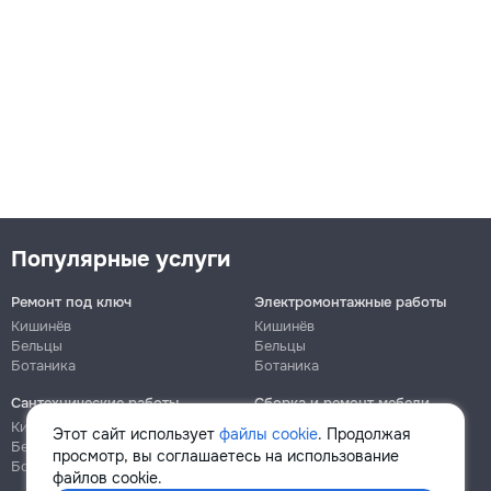
Популярные услуги
Ремонт под ключ
Электромонтажные работы
Кишинёв
Кишинёв
Бельцы
Бельцы
Ботаника
Ботаника
Сантехнические работы
Сборка и ремонт мебели
Кишинёв
Кишинёв
Этот сайт использует
файлы cookie
. Продолжая
Бельцы
Бельцы
просмотр, вы соглашаетесь на использование
Ботаника
Ботаника
файлов cookie.