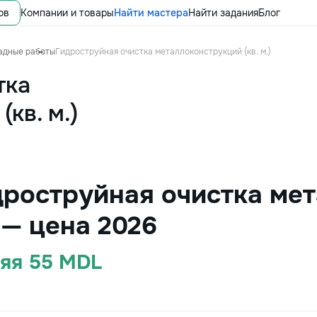
ов
Компании и товары
Найти мастера
Найти задания
Блог
адные работы
Гидроструйная очистка металлоконструкций (кв. м.)
тка
кв. м.)
дроструйная очистка ме
е — цена 2026
няя 55 MDL