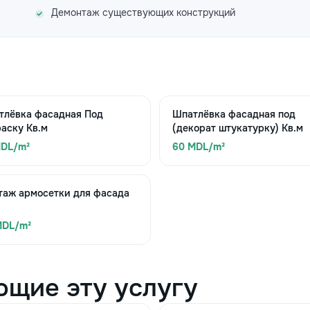
Демонтаж существующих конструкций
тлёвка фасадная Под
Шпатлёвка фасадная под
аску Кв.м
(декорат штукатурку) Кв.м
MDL/m²
60 MDL/m²
таж армосетки для фасада
MDL/m²
ющие эту услугу