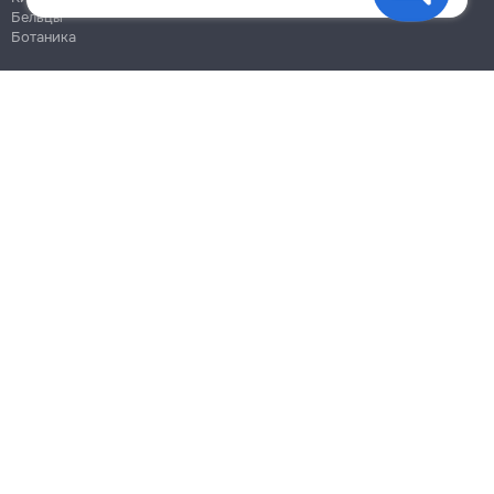
Бельцы
Ботаника
Блог
Правила
Цены на услуги
Помощь
Политика конфиденциальности
Cookies
Напиши в поддержку
info@remont.md
SRL "Br Team Pro"