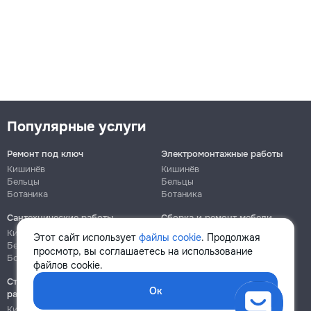
Популярные услуги
Ремонт под ключ
Электромонтажные работы
Кишинёв
Кишинёв
Бельцы
Бельцы
Ботаника
Ботаника
Сантехнические работы
Сборка и ремонт мебели
Кишинёв
Кишинёв
Этот сайт использует
файлы cookie
. Продолжая
Бельцы
Бельцы
просмотр, вы соглашаетесь на использование
Ботаника
Ботаника
файлов cookie.
Строительно-монтажные
Ок
работы
Кишинёв