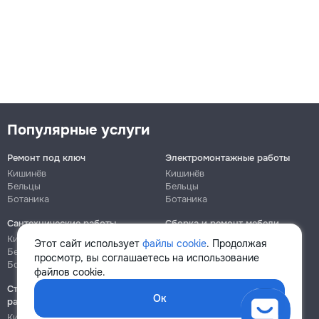
Популярные услуги
Ремонт под ключ
Электромонтажные работы
Кишинёв
Кишинёв
Бельцы
Бельцы
Ботаника
Ботаника
Сантехнические работы
Сборка и ремонт мебели
Кишинёв
Кишинёв
Этот сайт использует
файлы cookie
. Продолжая
Бельцы
Бельцы
просмотр, вы соглашаетесь на использование
Ботаника
Ботаника
файлов cookie.
Строительно-монтажные
Ок
работы
Кишинёв