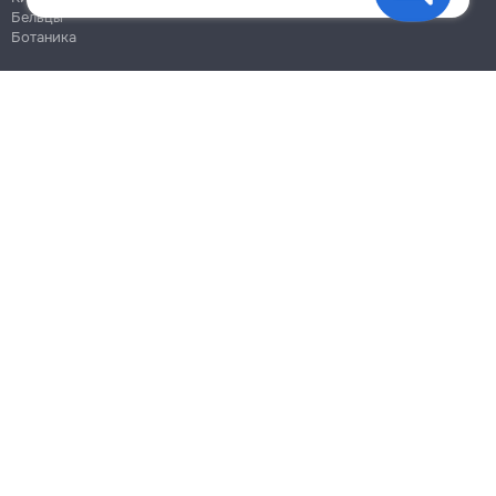
Бельцы
Ботаника
Блог
Правила
Цены на услуги
Помощь
Политика конфиденциальности
Cookies
Напиши в поддержку
info@remont.md
SRL "Br Team Pro"