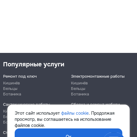
Популярные услуги
Ремонт под ключ
Электромонтажные работы
Кишинёв
Кишинёв
Бельцы
Бельцы
Ботаника
Ботаника
Сантехнические работы
Сборка и ремонт мебели
Кишинёв
Кишинёв
Этот сайт использует
файлы cookie
. Продолжая
Бельцы
Бельцы
просмотр, вы соглашаетесь на использование
Ботаника
Ботаника
файлов cookie.
Строительно-монтажные
Ок