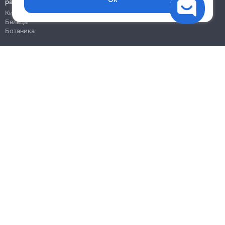
работы
Кишинёв
Бельцы
Ботаника
Блог
Правила
Цены на услуги
Помощь
Политика конфиденциальности
Cookies
Напиши в поддержку
info@remont.md
SRL "Br Team Pro"