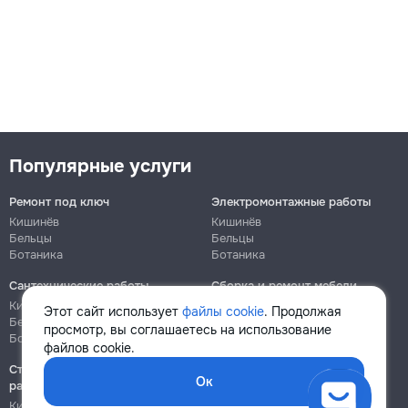
Популярные услуги
Ремонт под ключ
Электромонтажные работы
Кишинёв
Кишинёв
Бельцы
Бельцы
Ботаника
Ботаника
Сантехнические работы
Сборка и ремонт мебели
Кишинёв
Кишинёв
Этот сайт использует
файлы cookie
. Продолжая
Бельцы
Бельцы
просмотр, вы соглашаетесь на использование
Ботаника
Ботаника
файлов cookie.
Строительно-монтажные
Ок
работы
Кишинёв