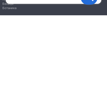
Бельцы
Ботаника
Блог
Правила
Цены на услуги
Помощь
Политика конфиденциальности
Cookies
Напиши в поддержку
info@remont.md
SRL "Br Team Pro"