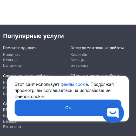
Популярные услуги
Ремонт под ключ
Электромонтажные работы
Кишинёв
Кишинёв
Бельцы
Бельцы
Ботаника
Ботаника
Сантехнические работы
Сборка и ремонт мебели
Кишинёв
Кишинёв
Этот сайт использует
файлы cookie
. Продолжая
Бельцы
Бельцы
просмотр, вы соглашаетесь на использование
Ботаника
Ботаника
файлов cookie.
Строительно-монтажные
Ок
работы
Кишинёв
Бельцы
Ботаника