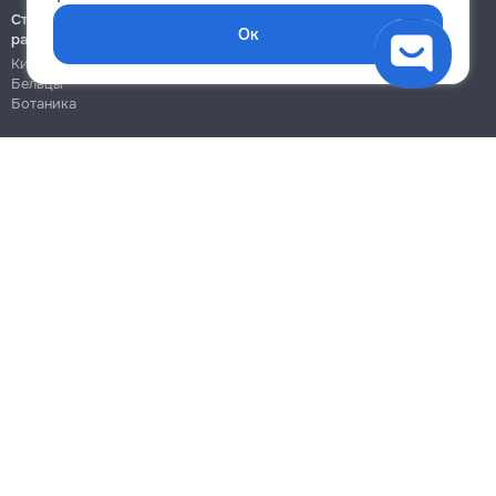
Строительно-монтажные
Ок
работы
Кишинёв
Бельцы
Ботаника
Блог
Правила
Цены на услуги
Помощь
Политика конфиденциальности
Cookies
Напиши в поддержку
info@remont.md