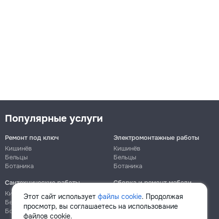
Популярные услуги
Ремонт под ключ
Электромонтажные работы
Кишинёв
Кишинёв
Бельцы
Бельцы
Ботаника
Ботаника
Сантехнические работы
Сборка и ремонт мебели
Кишинёв
Кишинёв
Этот сайт использует
файлы cookie
. Продолжая
Бельцы
Бельцы
просмотр, вы соглашаетесь на использование
Ботаника
Ботаника
файлов cookie.