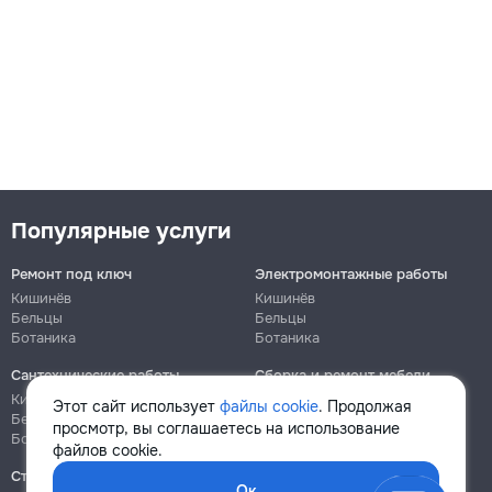
Популярные услуги
Ремонт под ключ
Электромонтажные работы
Кишинёв
Кишинёв
Бельцы
Бельцы
Ботаника
Ботаника
Сантехнические работы
Сборка и ремонт мебели
Кишинёв
Кишинёв
Этот сайт использует
файлы cookie
. Продолжая
Бельцы
Бельцы
просмотр, вы соглашаетесь на использование
Ботаника
Ботаника
файлов cookie.
Строительно-монтажные
Ок