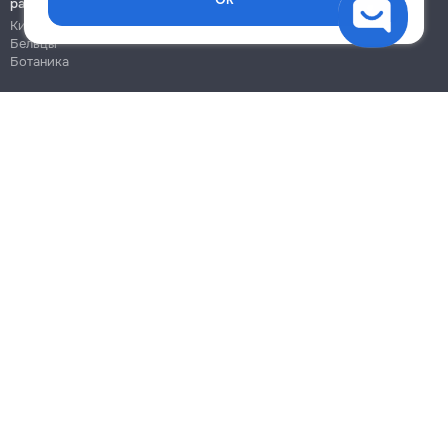
работы
Кишинёв
Бельцы
Ботаника
Блог
Правила
Цены на услуги
Помощь
Политика конфиденциальности
Cookies
Напиши в поддержку
info@remont.md
SRL "Br Team Pro"