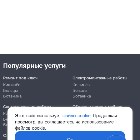
Популярные услуги
Ремонт под ключ
Электромонтажные работы
Кишинёв
Кишинёв
Бельцы
Бельцы
Ботаника
Ботаника
Сантехнические работы
Сборка и ремонт мебели
Кишинёв
Кишинёв
Этот сайт использует
файлы cookie
. Продолжая
Бельцы
Бельцы
просмотр, вы соглашаетесь на использование
Ботаника
Ботаника
файлов cookie.
Строительно-монтажные
Ок