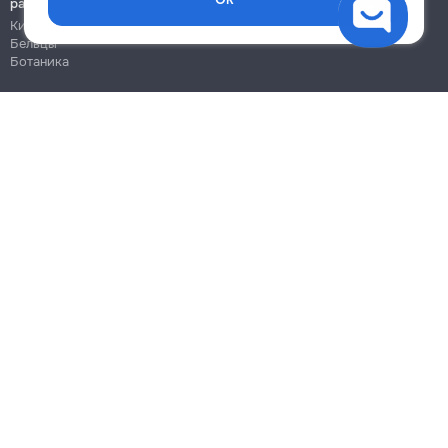
работы
Кишинёв
Бельцы
Ботаника
Блог
Правила
Цены на услуги
Помощь
Политика конфиденциальности
Cookies
Напиши в поддержку
info@remont.md
SRL "Br Team Pro"