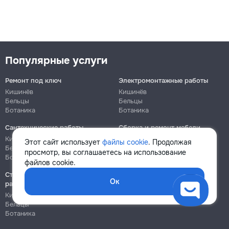
Популярные услуги
Ремонт под ключ
Электромонтажные работы
Кишинёв
Кишинёв
Бельцы
Бельцы
Ботаника
Ботаника
Сантехнические работы
Сборка и ремонт мебели
Кишинёв
Кишинёв
Этот сайт использует
файлы cookie
. Продолжая
Бельцы
Бельцы
просмотр, вы соглашаетесь на использование
Ботаника
Ботаника
файлов cookie.
Строительно-монтажные
Ок
работы
Кишинёв
Бельцы
Ботаника