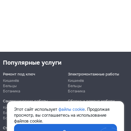
Популярные услуги
Ремонт под ключ
Электромонтажные работы
Кишинёв
Кишинёв
Бельцы
Бельцы
Ботаника
Ботаника
Сантехнические работы
Сборка и ремонт мебели
Кишинёв
Кишинёв
Этот сайт использует
файлы cookie
. Продолжая
Бельцы
Бельцы
просмотр, вы соглашаетесь на использование
Ботаника
Ботаника
файлов cookie.
Строительно-монтажные