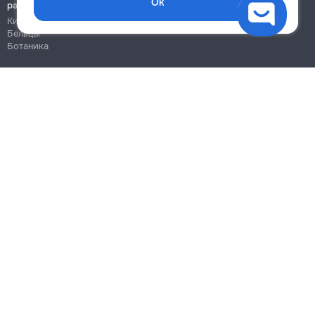
Ок
работы
Кишинёв
Бельцы
Ботаника
Блог
Правила
Цены на услуги
Помощь
Политика конфиденциальности
Cookies
Напиши в поддержку
info@remont.md
SRL "Br Team Pro"