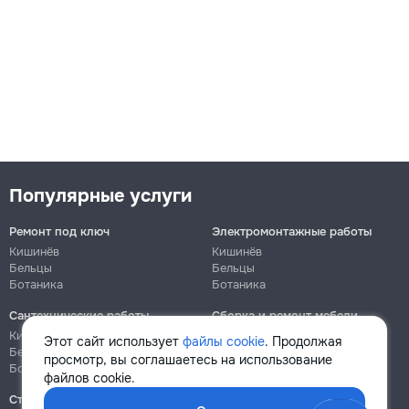
Популярные услуги
Ремонт под ключ
Электромонтажные работы
Кишинёв
Кишинёв
Бельцы
Бельцы
Ботаника
Ботаника
Сантехнические работы
Сборка и ремонт мебели
Кишинёв
Кишинёв
Этот сайт использует
файлы cookie
. Продолжая
Бельцы
Бельцы
просмотр, вы соглашаетесь на использование
Ботаника
Ботаника
файлов cookie.
Строительно-монтажные