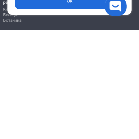
Ок
работы
Кишинёв
Бельцы
Ботаника
Блог
Правила
Цены на услуги
Помощь
Политика конфиденциальности
Cookies
Напиши в поддержку
info@remont.md
SRL "Br Team Pro"