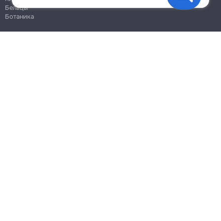
Бельцы
Ботаника
Блог
Правила
Цены на услуги
Помощь
Политика конфиденциальности
Cookies
Напиши в поддержку
info@remont.md
SRL "Br Team Pro"