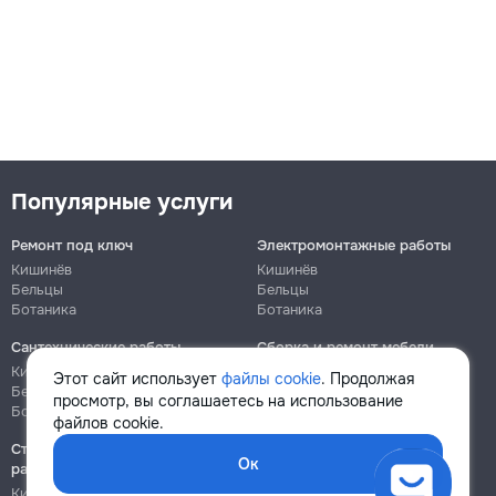
Популярные услуги
Ремонт под ключ
Электромонтажные работы
Кишинёв
Кишинёв
Бельцы
Бельцы
Ботаника
Ботаника
Сантехнические работы
Сборка и ремонт мебели
Кишинёв
Кишинёв
Этот сайт использует
файлы cookie
. Продолжая
Бельцы
Бельцы
просмотр, вы соглашаетесь на использование
Ботаника
Ботаника
файлов cookie.
Строительно-монтажные
Ок
работы
Кишинёв