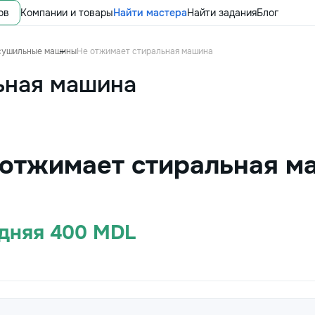
ов
Компании и товары
Найти мастера
Найти задания
Блог
сушильные машины
Не отжимает стиральная машина
ьная машина
 отжимает стиральная м
едняя 400 MDL