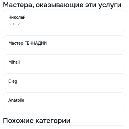
Мастера, оказывающие эти услуги
Не отжимает стиральная машина
200
Николай
5.0 · 2
400
700
Мастер ГЕННАДИЙ
→
Mihail
Oleg
Не греет воду стиральная машина
300
Anatolie
520
Похожие категории
750