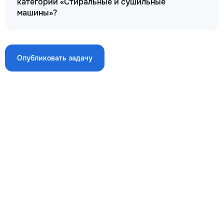
категории «Стиральные и сушильные
машины»?
Не набирает воду стиральная машина
250
Опубликовать задачу
400
650
→
Не открывается стиральная машина
200
300
550