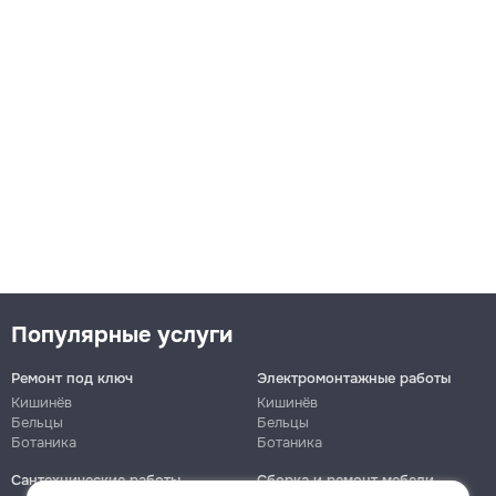
→
Мигают индикаторы стиральной машины
250
380
600
Популярные услуги
Ремонт под ключ
Электромонтажные работы
→
Кишинёв
Кишинёв
Бельцы
Бельцы
Ботаника
Ботаника
Бьет током стиральная машина
Сантехнические работы
Сборка и ремонт мебели