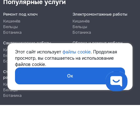
Популярные услуги
Ремонт под ключ
Электромонтажные работы
Кишинёв
Кишинёв
Бельцы
Бельцы
Ботаника
Ботаника
Сантехнические работы
Сборка и ремонт мебели
Кишинёв
Кишинёв
Этот сайт использует
файлы cookie
. Продолжая
Бельцы
Бельцы
просмотр, вы соглашаетесь на использование
Ботаника
Ботаника
файлов cookie.
Строительно-монтажные
Ок
работы
Кишинёв
Бельцы
Ботаника
Блог
Правила
Цены на услуги
Помощь