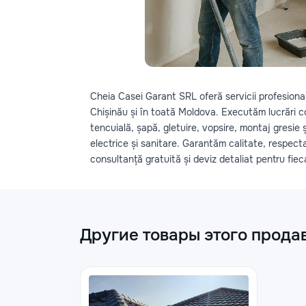
Cheia Casei Garant SRL oferă servicii profesiona
Chișinău și în toată Moldova. Executăm lucrări co
tencuială, șapă, gletuire, vopsire, montaj gresie ș
electrice și sanitare. Garantăm calitate, respect
consultanță gratuită și deviz detaliat pentru fiec
Другие товары этого прода