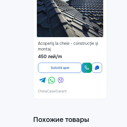
Acoperiş la cheie - construcție și
montaj
450 лей/m
Solicită apel
CheiaCaseiGarant
Похожие товары