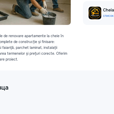
Cheia
список
le de renovare apartamente la cheie în
mplete de construcție și finisare:
i faianță, parchet laminat, instalații
area termenelor și prețuri corecte. Oferim
are proiect.
вца