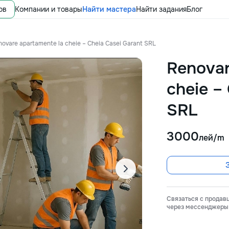
ов
Компании и товары
Найти мастера
Найти задания
Блог
ovare apartamente la cheie – Cheia Casei Garant SRL
Renovar
cheie –
SRL
3000
лей/m
Связаться с продав
через мессенджеры