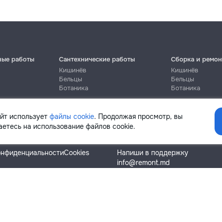
ные работы
Сантехнические работы
Сборка и ремон
Кишинёв
Кишинёв
Бельцы
Бельцы
Ботаника
Ботаника
айт использует
файлы cookie
. Продолжая просмотр, вы
етесь на использование файлов cookie.
Помощь
онфиденциальности
Cookies
Напиши в поддержку
info@remont.md
SRL "Br Team Pro"