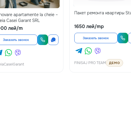
Пакет ремонта квартиры Sta
novare apartamente la cheie –
eia Casei Garant SRL
1650 лей/mp
000 лей/m
Заказать звонок
Заказать звонок
FINISAJ PRO TEAM
ДЕМО
iaCaseiGarant