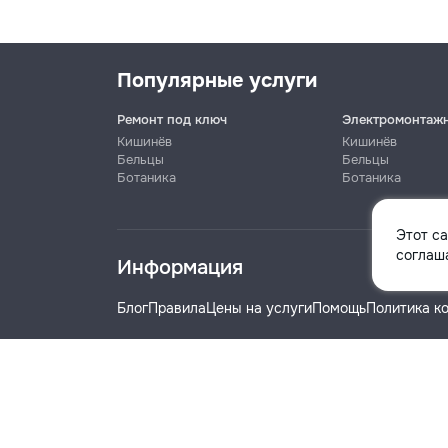
Популярные услуги
Ремонт под ключ
Электромонтаж
Кишинёв
Кишинёв
Бельцы
Бельцы
Ботаника
Ботаника
Имя
Этот с
соглаша
Информация
Телефон
Блог
Правила
Цены на услуги
Помощь
Политика к
Название компании