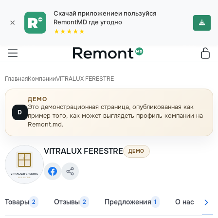
Скачай приложениеи пользуйся
×
RemontMD где угодно
★★★★★
Главная
Компании
VITRALUX FERESTRE
ДЕМО
Это демонстрационная страница, опубликованная как
D
пример того, как может выглядеть профиль компании на
Remont.md.
VITRALUX FERESTRE
ДЕМО
Товары
Отзывы
Предложения
О нас
Ко
2
2
1