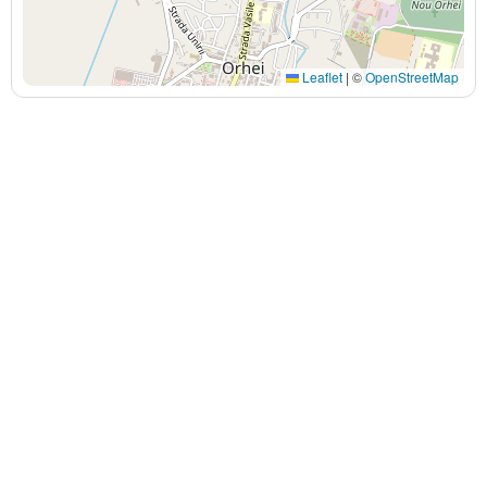
Leaflet
|
©
OpenStreetMap