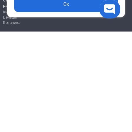
Строительно-монтажные
Ок
работы
Кишинёв
Бельцы
Ботаника
Блог
Правила
Цены на услуги
Помощь
Политика конфиденциальности
Cookies
Напиши в поддержку
info@remont.md
SRL "Br Team Pro"