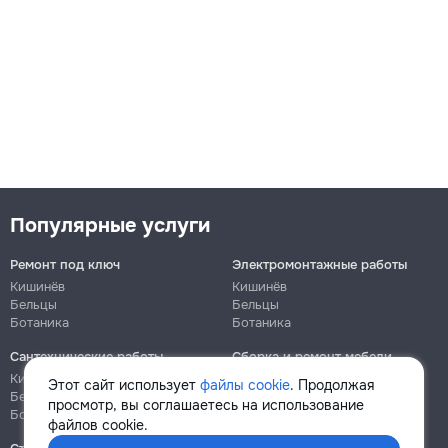
Популярные услуги
Ремонт под ключ
Электромонтажные работы
Кишинёв
Кишинёв
Бельцы
Бельцы
Ботаника
Ботаника
Сантехнические работы
Сборка и ремонт мебели
Кишинёв
Кишинёв
Этот сайт использует
файлы cookie
. Продолжая
Бельцы
Бельцы
просмотр, вы соглашаетесь на использование
Ботаника
Ботаника
файлов cookie.