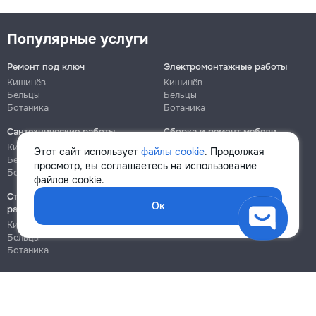
Популярные услуги
Ремонт под ключ
Электромонтажные работы
Кишинёв
Кишинёв
Бельцы
Бельцы
Ботаника
Ботаника
Сантехнические работы
Сборка и ремонт мебели
Кишинёв
Кишинёв
Этот сайт использует
файлы cookie
. Продолжая
Бельцы
Бельцы
просмотр, вы соглашаетесь на использование
Ботаника
Ботаника
файлов cookie.
Строительно-монтажные
Ок
работы
Кишинёв
Бельцы
Ботаника
Блог
Правила