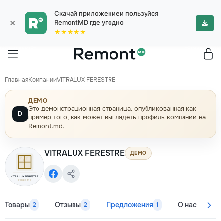
Скачай приложениеи пользуйся
×
RemontMD где угодно
★★★★★
Главная
Компании
VITRALUX FERESTRE
ДЕМО
Это демонстрационная страница, опубликованная как
D
пример того, как может выглядеть профиль компании на
Remont.md.
VITRALUX FERESTRE
ДЕМО
Товары
Отзывы
Предложения
О нас
Ко
2
2
1