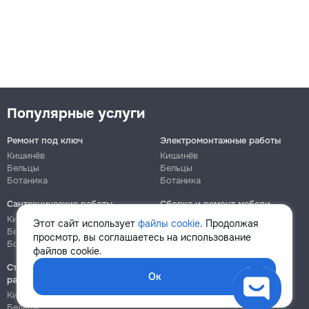
Популярные услуги
Ремонт под ключ
Электромонтажные работы
Кишинёв
Кишинёв
Бельцы
Бельцы
Ботаника
Ботаника
Сантехнические работы
Сборка и ремонт мебели
Кишинёв
Кишинёв
Этот сайт использует
файлы cookie
. Продолжая
Бельцы
Бельцы
просмотр, вы соглашаетесь на использование
Ботаника
Ботаника
файлов cookie.
Строительно-монтажные
Ок
работы
Кишинёв
Бельцы