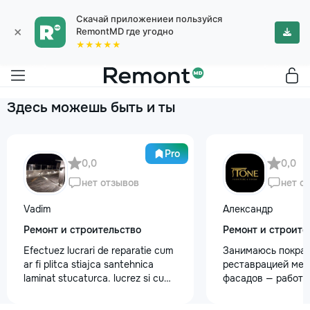
Скачай приложениеи пользуйся
×
RemontMD где угодно
★★★★★
Здесь можешь быть и ты
Pro
0,0
0,0
нет отзывов
нет о
Vadim
Александр
Ремонт и строительство
Ремонт и строите
Efectuez lucrari de reparatie cum
Занимаюсь покрас
ar fi plitca stiajca santehnica
реставрацией меб
laminat stucaturca. lucrez si cu
фасадов — работа
lemnu cum ar fi vagonca cine are
любой сложности.
nevoe apelati 068368379
реставрация стар