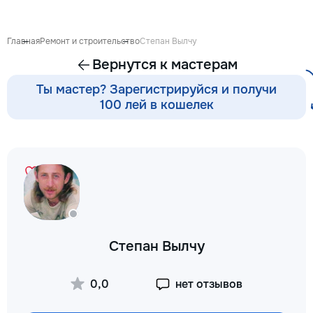
антикварной мебе
восстановление п
устранение сколо
Главная
Ремонт и строительство
Степан Вылчу
покраска и перек
Вернутся к мастерам
кухонных фасадов
гардеробных, при
Ты мастер? Зарегистрируйся и получи
покраска и восст
100 лей в кошелек
входных и межко
дверей — резные 
фасады, декорати
перголы и садовы
конструкции: защ
обработка, покра
массивом, шпоно
Подбираю цвет и 
интерьер — матовы
патина, состарива
Степан Вылчу
тонировка под ну
дерева. Главное в
— качество поверх
0,0
нет отзывов
Ровное покрытие б
полос, аккуратные