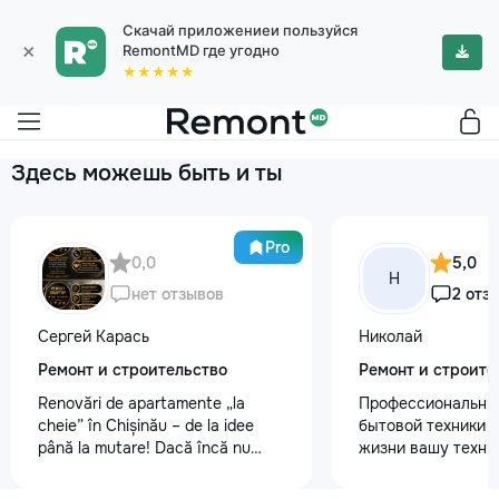
Скачай приложениеи пользуйся
×
RemontMD где угодно
★★★★★
Здесь можешь быть и ты
Pro
0,0
5,0
Н
нет отзывов
2 отз
Сергей Карась
Николай
Ремонт и строительство
Ремонт и строите
Renovări de apartamente „la
Профессиональны
cheie” în Chișinău – de la idee
бытовой техники 
până la mutare! Dacă încă nu
жизни вашу техни
aveți un design-proiect, nu este o
честно и с гарант
problemă. Vă putem realiza un
главные преимуще