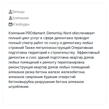
la fiecare detaliu. Contactați-ne
pentru o consultație gratuită și un
Бельцы
deviz fără obligații: 069 376 542
Компания
+373 603 31 178 Viber | WhatsApp
| Telegram Disponibili zilnic pentru
Свободен
consultații și programări. Deviz
Компания PROdiamant-Demontaj-Nord обеспечивает
gratuit Consultanță profesională
полный цикл услуг в сфере демонтажа проводит
Soluții pentru orice buget
полный спектр работ по сносу и демонтажу любых
Reparații executate la timp și cu
строений Также металлоконструкций Оперативная
responsabilitate. Transformăm
подготовка территорий к строительству. Эффективный
ideile în locuințe confortabile,
демонтаж и снос зданий подготовка квартир домов
moderne și funcționale! Calitatea
любых помещений к ремонту перепланировка
noastră – liniștea și confortul
реконструкция квартир домов любых помещений
dumneavoastră!
алмазное резка бетона железо железобетона
алмазное сверление бурение отверстий
бетоновырубка разрушение бетона алмазное
штробление.