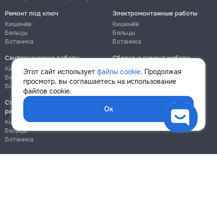
Ремонт под ключ
Электромонтажные работы
Кишинёв
Кишинёв
Бельцы
Бельцы
Ботаника
Ботаника
Сантехнические работы
Сборка и ремонт мебели
Кишинёв
Кишинёв
Этот сайт использует
файлы cookie
. Продолжая
Бельцы
Бельцы
просмотр, вы соглашаетесь на использование
Ботаника
Ботаника
файлов cookie.
Строительно-монтажные
Ок
работы
Кишинёв
Бельцы
Ботаника
Блог
Правила
Цены на услуги
Помощь
Политика конфиденциальности