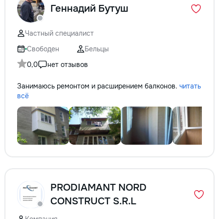
Геннадий Бутуш
la fiecare detaliu. Contactați-ne
pentru o consultație gratuită și un
deviz fără obligații: 069 376 542
Частный специалист
+373 603 31 178 Viber | WhatsApp
| Telegram Disponibili zilnic pentru
Свободен
Бельцы
consultații și programări. Deviz
0,0
нет отзывов
gratuit Consultanță profesională
Soluții pentru orice buget
Занимаюсь ремонтом и расширением балконов.
читать
Reparații executate la timp și cu
всё
responsabilitate. Transformăm
ideile în locuințe confortabile,
moderne și funcționale! Calitatea
noastră – liniștea și confortul
dumneavoastră!
PRODIAMANT NORD
CONSTRUCT S.R.L