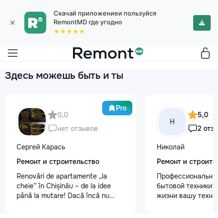
Скачай приложениеи пользуйся
×
RemontMD где угодно
★★★★★
Здесь можешь быть и ты
Pro
0,0
5,0
Н
нет отзывов
2 отз
Сергей Карась
Николай
Ремонт и строительство
Ремонт и строите
Renovări de apartamente „la
Профессиональны
cheie” în Chișinău – de la idee
бытовой техники 
până la mutare! Dacă încă nu
жизни вашу техни
aveți un design-proiect, nu este o
честно и с гарант
problemă. Vă putem realiza un
главные преимуще