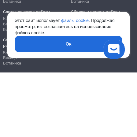
Ботаника
Ботаника
Сантехнические работы
Сборка и ремонт мебели
Кишинёв
Кишинёв
Этот сайт использует
файлы cookie
. Продолжая
Бельцы
Бельцы
просмотр, вы соглашаетесь на использование
Ботаника
Ботаника
файлов cookie.
Строительно-монтажные
Ок
работы
Кишинёв
Бельцы
Ботаника
Блог
Правила
Цены на услуги
Помощь
Политика конфиденциальности
Cookies