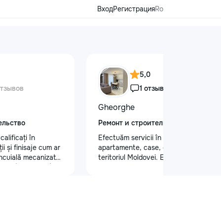
Вход
Регистрация
Ro
5,0
отзывов
1 отзыв
Gheorghe
ельство
Ремонт и строительство
alificați în
Efectuăm servicii în reparatii
i și finisaje cum ar
apartamente, case, oficii, etc. pe tot
tencuială mecanizată
teritoriul Moldovei. Efectuam un
 glet (Spakliovka)
spectru larg de activitati: tencuiala
a manuală și
peretilor /chit pentru pereti/ laminat/
 și tapet fibră de
teracota/ghipsocarton /vopsit pereti
gips-carton
,poduri/ electricitate. La fel efectuam
e personalizate
si lucrari de constructie:,montam
•Electicitate
,renovam,construim. interior, exterior