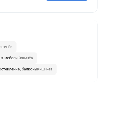
ишинёв
нт мебели
Кишинёв
остекление, балконы
Кишинёв