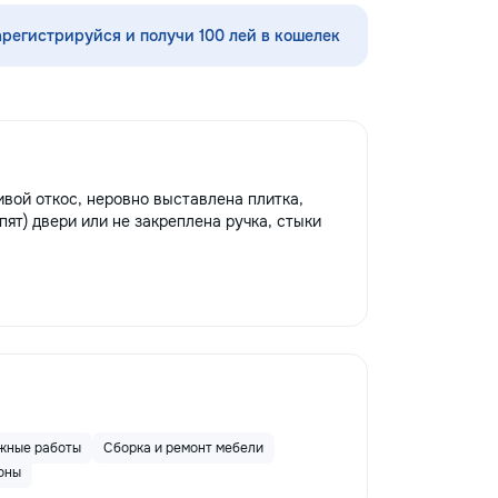
•Demolări
/ acoperise. pentru mai multe detalii
la num.: 069995194
арегистрируйся и получи 100 лей в кошелек
ивой откос, неровно выставлена плитка,
пят) двери или не закреплена ручка, стыки
жные работы
Сборка и ремонт мебели
коны