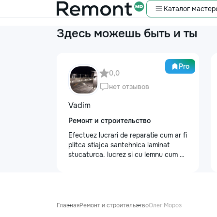
Каталог мастер
Здесь можешь быть и ты
Pro
0,0
нет отзывов
Vadim
Ремонт и строительство
Efectuez lucrari de reparatie cum ar fi
plitca stiajca santehnica laminat
stucaturca. lucrez si cu lemnu cum ar
fi vagonca cine are nevoe apelati
068368379
Главная
Ремонт и строительство
Олег Мороз