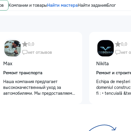
ов
Компании и товары
Найти мастера
Найти задания
Блог
0,0
0,0
нет отзывов
нет 
Max
Nikita
Ремонт транспорта
Ремонт и строит
Наша компания предлагает
Echipa de meșteri c
высококачественный уход за
domeniul construcți
автомобилями. Мы предоставляем
fi : • tencuială &
услуги полировки кузова для
•lucrări de finisare
восстановления блеска, ремонт
mecanizată •vopse
сколов и трещин на лобовом стекле
mecanizată •tapete
для обеспечения безопасности.
sticlă •lucrări de 
Также выполняем оклейку
•Armstrong •Fațad
защитными пленками, полировку
•Gresie și faianță 