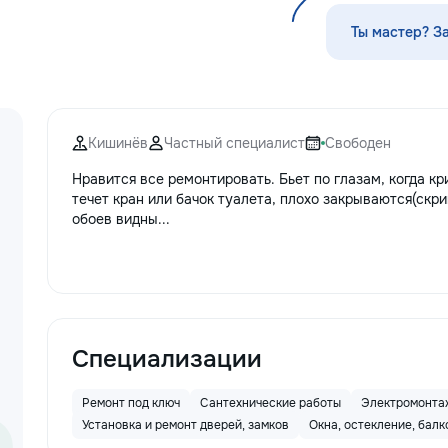
стекла для улучшения видимости и
•servicii sanitare 
ремонт царапин на кузове.
Ты мастер? З
Дополнительно предлагаем
выпрямление вмятин без покраски,
нанесение защитных составов,
тонировку в соответствии с
законодательством и химчистку
Кишинёв
Частный специалист
Свободен
салона. Услуги по полировке хрома
и антихрому придают автомобилю
Нравится все ремонтировать. Бьет по глазам, когда кр
стиль, а защитная пленка на фары
течет кран или бачок туалета, плохо закрываются(скри
защищает от повреждений. Мы
обоев видны...
придерживаемся высоких
стандартов обслуживания,
используя передовые технологии.
Доверьте нам заботу о вашем
автомобиле, и он будет радовать
вас долгие годы.
Специализации
Ремонт под ключ
Сантехнические работы
Электромонта
Установка и ремонт дверей, замков
Окна, остекление, бал