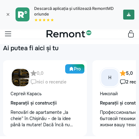
Descarcă aplicația și utilizează RemontMD
×
oriunde
★★★★★
Ai putea fi aici și tu
Pro
0,0
5,0
Н
nici o recenzie
2 rece
Сергей Карась
Николай
Reparații și construcții
Reparații și constru
Renovări de apartamente „la
Профессиональны
cheie” în Chișinău – de la idee
бытовой техники 
până la mutare! Dacă încă nu
жизни вашу техни
aveți un design-proiect, nu este o
честно и с гарант
problemă. Vă putem realiza un
главные преимуще