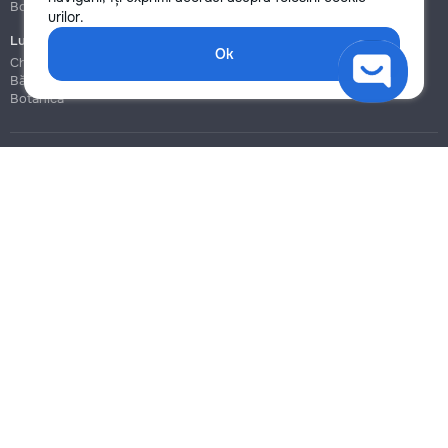
Botanica
Botanica
urilor.
Lucrări de construcție și instalare
Ok
Chișinău
Bălți
Botanica
Blog
Reguli
Prețuri la servicii
Ajutor
Politica de confidențialitate
Cookies
Scrie în suport
info@remont.md