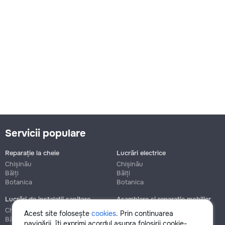
Servicii populare
Reparație la cheie
Lucrări electrice
Chișinău
Chișinău
Bălți
Bălți
Botanica
Botanica
Lucrări de instalații sanitare
Asamblare și reparație mobilier
Chișinău
Chișinău
Acest site folosește
cookies
. Prin continuarea
Bălți
Bălți
navigării, îți exprimi acordul asupra folosirii cookie-